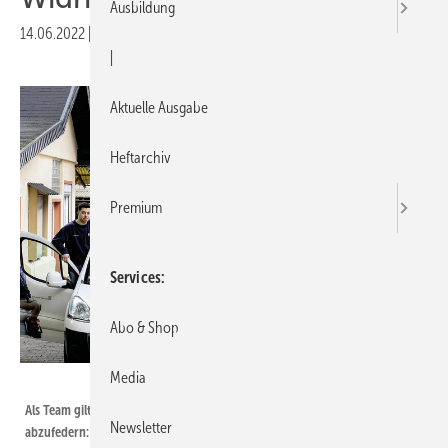
Ausbildung
14.06.2022
|
Veröffentlicht in
Ausgabe 08-2022
|
Aktuelle Ausgabe
Heftarchiv
Premium
Services
Abo & Shop
Media
Bild: Kauer
Als Team gilt es, die aktuellen Herausforderungen im SHK-Handwerk
Newsletter
abzufedern: Preissteigerungen, Materialmangel und Fachkräfteengpass.