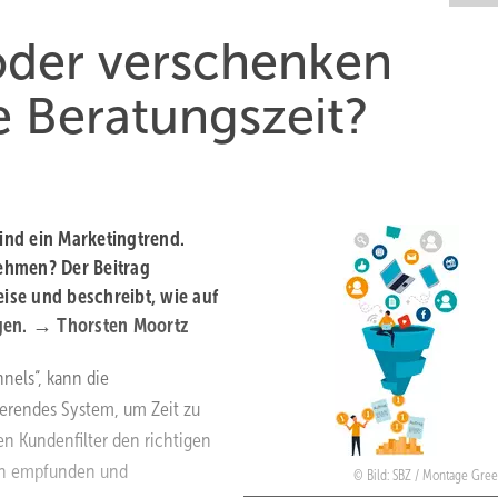
 oder verschenken
e Beratungszeit?
sind ein Marketingtrend.
ehmen? Der Beitrag
ise und ­beschreibt, wie auf
gen. → Thorsten Moortz
nels“, kann die
nierendes System, um Zeit zu
n Kundenfilter den richtigen
ich empfunden und
Bild: SBZ / Montage Gre