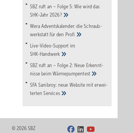
SBZ ruft an – Folge 5: Wie wird das
filter
SHK-Jahr
2026?
 einen
Wera Adventskalender: die Schraub­
chte
werk­statt für den
Pro­fi
Live-Video-Support im
SHK-Handwerk
SBZ ruft an – Folge 2: Neue Erkennt­
ehmer­
nisse beim
Wärme­pumpen­test
berater
SFA Sanibroy: neue Web­site mit erwei­
terten
Services
© 2026 SBZ