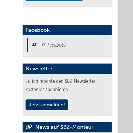
e
enten
Facebook
elt, was
machte
Facebook
enige –
gen.
Newsletter
Ja, ich möchte den SBZ-Newsletter
kostenlos abonnieren.
hase.
Jetzt anmelden!
ase ist
News auf SBZ-Monteur