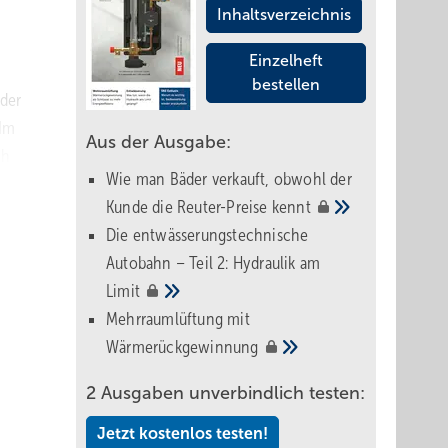
Inhaltsverzeichnis
Einzelheft
bestellen
 der
 Im
Aus der Ausgabe:
ch
Wie man Bäder verkauft, obwohl der
l die
Kunde die Reuter-Preise
kennt
Die entwässerungstechnische
Autobahn – Teil 2: Hydraulik am
Limit
den
Mehrraumlüftung mit
s. Und
Wärmerückgewinnung
noch
2 Ausgaben unverbindlich testen:
Jetzt kostenlos testen!