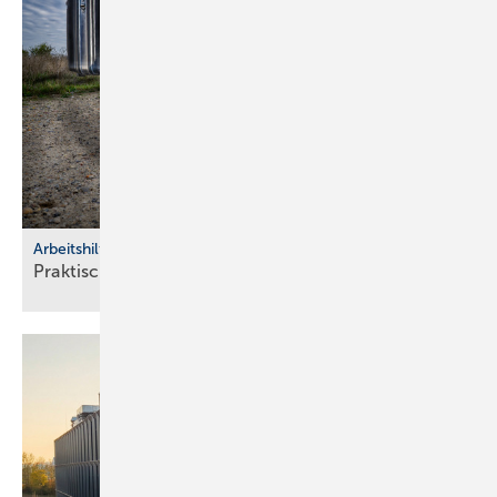
Arbeitshilfen
Praktische Hilfs­mittel für
Hand­werker