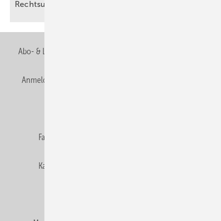
Rechts­un­si­cher­heit
Abo- & Leserservice
AGB
Alle Inhalte chronologisch
Anmelden
Anmeldung & Registrierung
Newsletter
Datenschutz
E-Paper
Editor's choice
Fachbeiträge
Gentner Verlag
Impressum
Karriere bei Gentner
Team
Mediaservice
Mitgliedschaften und Engagement