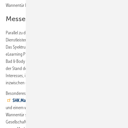
Wannentür beleuchtet.
Messe als Marktplatz für Ideen
Parallel zu den Vorträgen präsentierten 25 Lieferantenpartner und
Dienstleister auf einer Messe ihre Produktneuheiten und Lösungen.
Das Spektrum reichte von der KI-Telefonassistenz
HalloPetra
über
eLearning Plus für digitales Onboarding bis hin zum MHK Franchise
Bad & Body für die einfache und schnelle Badmodernisierung. Auch
der Stand der Next Generation Akademie erfreute sich großen
Interesses, insbesondere bei ehemaligen Absolventen, die
inzwischen eigene Betriebe führen.
Besonderes Interesse galt dem digitalen Bestellportal
SHK.Market
, das sich mit neuem Design, erweiterten Funktionen
und einem wachsenden Sortiment präsentierte. Die proBAD
Wannentür stand ebenfalls im Fokus der Veranstaltung. Viele
Gesellschafter sehen darin ein wachsendes Zusatzgeschäft. Mit dem