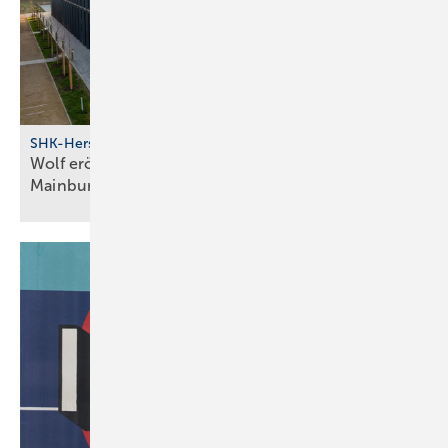
SHK-Hersteller
Wolf eröff­net modernes Bil­dungs­zent­rum in
Main­burg