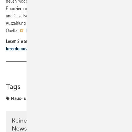
neuen Modell „Zielkauf proBAD Wannentür“ wurde zudem ein
Finanzierungskonzept vorgestellt, das Endkunden eine Finanzierung
und Gesellschaftern eine abgesicherte Zwischenfinanzierung bis zur
Auszahlung durch die Pflegekasse ermöglicht. ■
Quelle:
Interdomus
/ fl
Lesen Sie auch:
Interdomus Haustechnik er­wei­tert Part­ner­netz­werk
Teilen
Link kopieren
Tags
Haus- und Gebäudetechnik
Interdomus
Keine Zeit? Kein Problem mit dem SBZ
Newsletter!