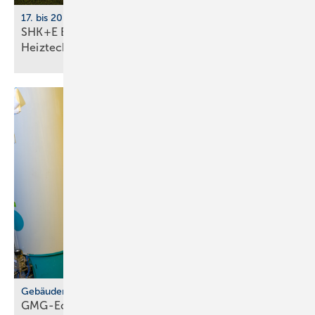
17. bis 20. März 2026, Messe Essen
SHK+E Essen 2026: Sanitär-, Wasser-, Luft- und
Heiztechnik
Gebäudemodernisierungsgesetz
GMG-Eckpunkte: zwi­schen Er­leich­te­rung und