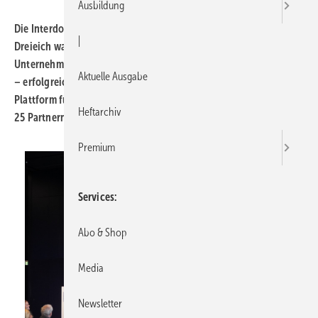
Ausbildung
Die Interdomus Haustechnik Cheftage am 12. September 2025 in
|
Dreieich waren mit über 250 Teilnehmern aus mehr als 100
Unternehmen ausgebucht. Unter dem Motto „Gemeinsam weiter
Aktuelle Ausgabe
– erfolgreich Richtung Zukunft“ bot die Veranstaltung eine
Plattform für Networking, Fachvorträge und den Austausch mit
Heftarchiv
25 Partnern aus Industrie und Dienstleistung.
Premium
Services
Abo & Shop
Media
Newsletter