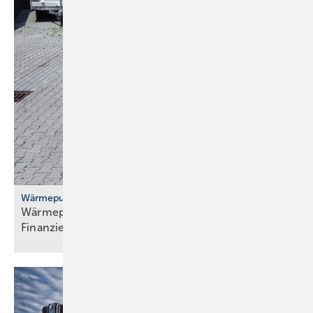
Wärmepumpenhochlauf
Wärmepumpen: gute Ideen für Transport,
Finanzierung und
Versicherung