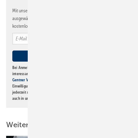
Mit unserem Newsletter erhalten Sie regelmäßig von uns
ausgewählte Informationen und Neuigkeiten, gebündelt und
kostenlos direkt ins Postfach.
Bei Anmeldung zu diesem Newsletter bin ich damit einverstanden, über
interessante Verlags- und Online-Angebote
der Marken der Alfons W.
Gentner Verlag GmbH & Co. KG
informiert zu werden. Diese
Einwilligung kann ich jederzeit widerrufen und eine Abmeldung ist
jederzeit möglich. Informationen zum Umgang mit Daten finden Sie
auch in unserer
Datenschutzerklärung
.
Weitere Inhalte