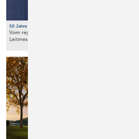
50 Jahre IFH/Intherm
Vom regionalen Bran­chen­treff zur süd­deut­schen
Leit­messe