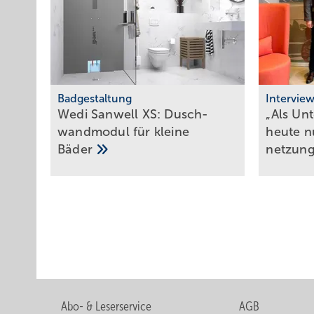
Badgestaltung
Intervie
Wedi Sanwell XS: Dusch­
„Als Un
wand­mo­dul für klei­ne
heute nu
Bä­der
net­zun
Abo- & Leserservice
AGB