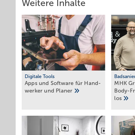
Weitere Inhalte
Digitale Tools
Badsanie
Apps und Soft­ware für Hand­
MHK Gro
werker und
Planer
Body-Fr
los