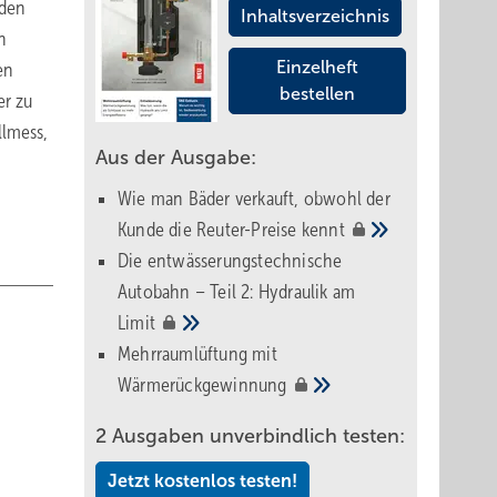
nden
Inhaltsverzeichnis
n
Einzelheft
en
bestellen
er zu
llmess,
Aus der Ausgabe:
Wie man Bäder verkauft, obwohl der
Kunde die Reuter-Preise
kennt
Die entwässerungstechnische
Autobahn – Teil 2: Hydraulik am
Limit
Mehrraumlüftung mit
Wärmerückgewinnung
2 Ausgaben unverbindlich testen:
Jetzt kostenlos testen!