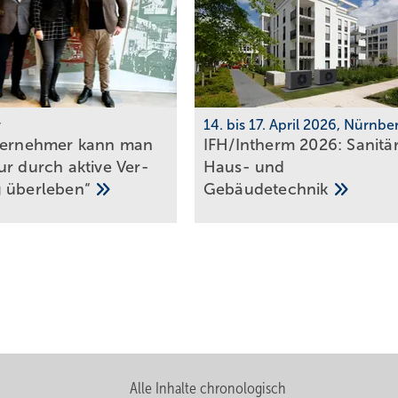
w
14. bis 17. April 2026, Nürnbe
ternehmer kann man
IFH/Intherm 2026: Sanitär
r durch ak­ti­ve Ver­
Haus- und
g
über­le­ben“
Ge­bäu­de­tech­nik
Alle Inhalte chronologisch