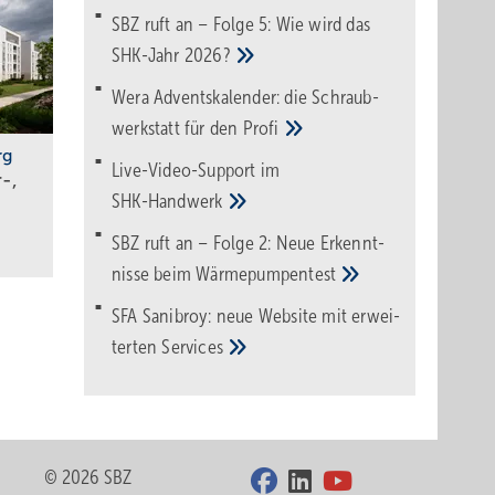
SBZ ruft an – Folge 5: Wie wird das
SHK-Jahr
2026?
Wera Adventskalender: die Schraub­
werk­statt für den
Pro­fi
rg
Live-Video-Support im
-,
SHK-Handwerk
SBZ ruft an – Folge 2: Neue Erkennt­
nisse beim
Wärme­pumpen­test
SFA Sanibroy: neue Web­site mit erwei­
terten
Services
© 2026 SBZ