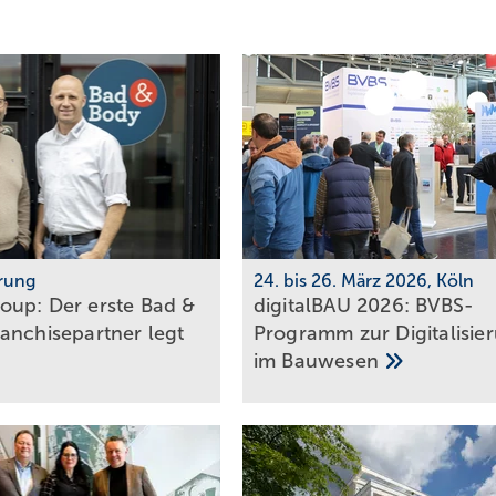
rung
24. bis 26. März 2026, Köln
up: Der erste Bad &
digitalBAU 2026: BVBS-
anchise­partner legt
Programm zur Digi­ta­li­sie
im
Bau­wesen