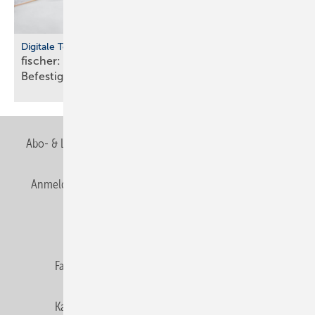
Digitale Tools
fischer: cloudbasierte Bemes­sungs­soft­ware für
Befes­ti­gungs­tech­nik
Abo- & Leserservice
AGB
Alle Inhalte chronologisch
Anmelden
Anmeldung & Registrierung
Newsletter
Datenschutz
E-Paper
Editor's choice
Fachbeiträge
Gentner Verlag
Impressum
Karriere bei Gentner
Team
Mediaservice