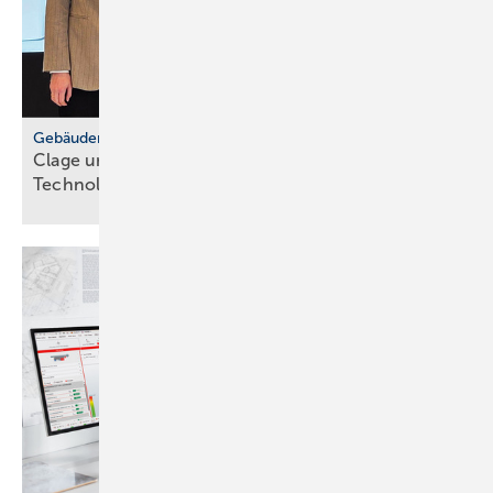
Gebäudemodernisierungsgesetz
Clage und Grüne MdB for­dern
Tech­no­lo­gie­of­fen­heit