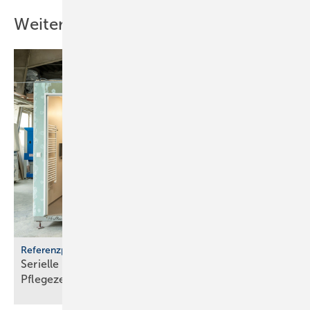
Weitere Inhalte
Referenzprojekt Geberit
Serielle Badfertigung im Pful­len­dor­fer
Pfle­ge­zen­trum