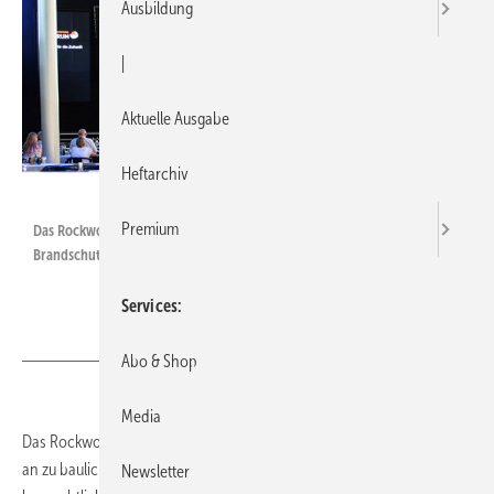
Ausbildung
|
Aktuelle Ausgabe
Heftarchiv
Rockwool
Premium
Das Rockwool Forum bietet Seminare in den Bereichen baulicher
Brandschutz, Schall-, Wärme- und Feuchteschutz.
Services
Abo & Shop
Media
Das Rockwool Forum bietet rund 100 Weiterbildungsveranstaltungen
an zu baulichem Brandschutz, Schall-, Wärme- und Feuchteschutz,
Newsletter