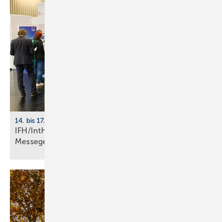
14. bis 17. April 2026, Messe Nürnberg
IFH/Intherm 2026: größte Start­up-Fläche der
Messe­ge­schich­te