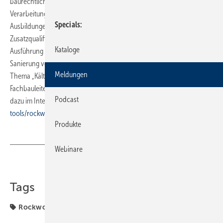
baurechtlichen Grundlagen. Dazu zählen Produkt- und
Verarbeitungsseminare, Verbundschulungen sowie zertifizierte
Specials
Ausbildungen, die über mehrere Module zu einer anerkannten
Zusatzqualifikation führen. Behandelt werden Fragen der Planung und
Kataloge
Ausführung und Lösungen für die Erhaltung und energetische
Sanierung von Gebäuden. Neu in diesem Jahr: eine Fortbildung zum
Meldungen
Thema „Kälte. Klima. Lüftung“ sowie eine Ausbildung zum
Fachbauleiter vorbeugender Brandschutz. Weitere Informationen
Podcast
dazu im Internet unter
www.rockwool.de/services-und-
tools/rockwool-forum/
.
Produkte
Webinare
Teilen
Link kopieren
Tags
Rockwool