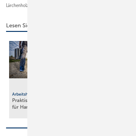
Lärchenholzfassade deutlich vom Bestand ab.
Lesen Sie auch:
SHK-Hersteller
Wolf eröff­net
modernes Bil­dungs­
Arbeitshilfen
Praktische Hilfs­mittel
zent­rum in
für
Hand­werker
Main­burg