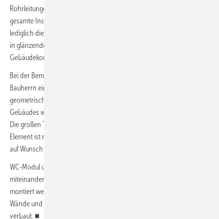
Rohrleitungen können in den Vorwänden verzogen werden und die
gesamte Installationstechnik findet ihren Platz. Sichtbar bleiben
lediglich die schlicht-eleganten Betätigungsplatten der Serie
Tecenow
in glänzendem Weiß, die die klare Formsprache des gesamten
Gebäudekomplexes abschließen.
Bei der Bemusterung der Betätigungsplatten war die Wahl des
Bauherrn eindeutig. Denn die Tecenow überzeugte mit ihrem präzisen
geometrischen Design, das sich der eckigen Grundstruktur des
Gebäudes wunderbar anpasst, und der hohen Verarbeitungsqualität.
Die großen Taster sitzen in einem breiten Rechteck, das gesamte
Element ist nur 5 mm stark und kann mit einem zusätzlichen Rahmen
auf Wunsch auch flächenbündig montiert werden.
WC-Modul und Platten können im Tece-Sortiment beliebig
miteinander kombiniert und ohne Werkzeug in wenigen Schritten
montiert werden. In der Panzerhalle wurden insgesamt 27 Teceprofil-
Wände und Tecenow-Betätigungsplatten sowie 29 Waschtischmodule
verbaut. ■