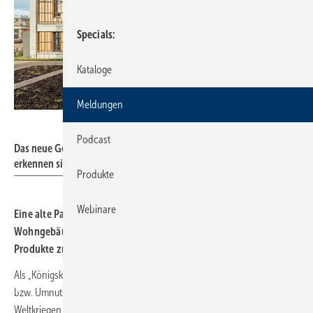
Specials
Kataloge
Meldungen
arch.photo / Matthias Fuchs
Podcast
Das neue Gesicht der Panzerhalle nach der Sanierung. Gut zu
erkennen sind die eingesetzten Holzmodule für die Wohnungen.
Produkte
Webinare
Eine alte Panzerhalle wurde mit einem Haus im Haus zu einem
Wohngebäude umfunktioniert. Im Sanitärbereich kamen Tece-
Produkte zum Einsatz.
Als „Königsklasse“ beschreibt Architekt René F. Krüger die Sanierung
bzw. Umnutzung der ausgedienten Panzerhalle, die nach den
Weltkriegen von den französischen Truppen genutzt wurde. Denn das