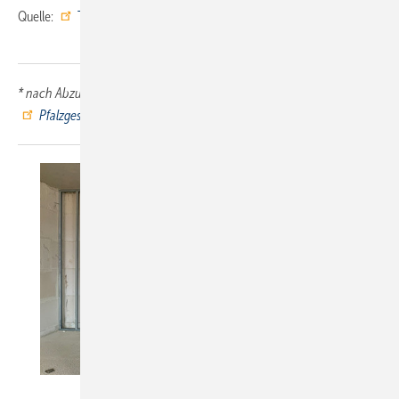
Quelle:
Tece
/ ml
* nach Abzug der französischen Truppen → Quelle:
Pfalzgeschichte.de
arch.photo / Matthias Fuchs