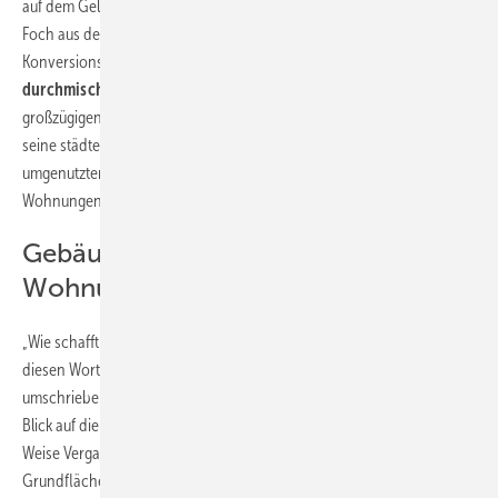
auf dem Gelände der ehemaligen französischen Kaserne Estienne et
Foch aus dem 19. Jahrhundert. Heute gilt es als beispielhaftes
Konversionsprojekt: Im Wohnpark Am Ebenberg ist ein
sozial
durchmischtes Quartier
mit aufgelockerter Bebauung und
großzügigen Grünflächen entstanden. Der Entwurf besticht durch
seine städtebauliche Figur aus einer Zeile, einem Punkthaus und der
umgenutzten Halle davor. Alle drei Gebäude werden ausschließlich für
Wohnungen genutzt.
Gebäudekonstruktion erhalten – 15
Wohnungen integrieren
„Wie schafft man es, möglichst viel vom Ursprung zu erhalten?“ Mit
diesen Worten hat Architekt Krüger sein Leitmotiv bei der Sanierung
umschrieben. Wie das gelingen kann, zeigt sich gleich beim ersten
Blick auf die Gebäudekonstruktion, in der sich auf markante Art und
Weise Vergangenes und Neues verbinden. So sind heute auf der
Grundfläche von 48 x 24 m und einer Geschosshöhe von 9 m, die