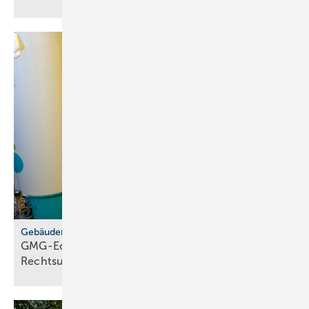
Gebäudemodernisierungsgesetz
GMG-Eckpunkte: zwi­schen Er­leich­te­rung und
Rechts­un­si­cher­heit