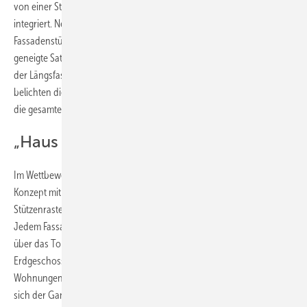
von einer Stahlbetonkonstruktion getragen werden, 15 Wohnungen
integriert. Neun Betonbinder in einem 6-m-Raster spannen von den
Fassadenstützen auf eine V-förmige Mittelstütze und tragen das leicht
geneigte Satteldach. Großformatige Glasfenster in der oberen Hälfte
der Längsfassaden und ein Oberlichtband entlang des Firstes
belichten die Halle, ergänzend sind die Stirnseiten des Gebäudes über
die gesamte Höhe verglast.
„Haus im Haus“ – wie geht das?
Im Wettbewerbsentwurf entwickelte der Architekt ein „Haus im Haus“-
Konzept mit eingestellten modularen Boxen. Sie folgen dem
Stützenraster und bilden im Regelfall zweigeschossige Maisonetten.
Jedem Fassadenfeld kann eine Wohnung zugeordnet werden, die sich
über das Tor und das darüberliegende Fenster nach außen öffnet. Im
Erdgeschoss bleibt ein Mittelgang ausgespart, der 12 der 15
Wohnungen barrierefrei erschließt. In der Gebäudemitte erweitert
sich der Gang zu einem zweigeschossigen zentralen Atrium. Mächtige