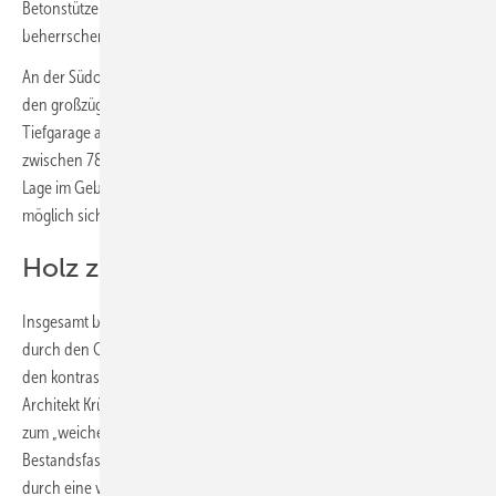
Betonstützen und die auf Konsolen aufgelagerte alte Kranbahn
beherrschen den Raum.
An der Südost-Ecke markiert ein zweigeschossiges verglastes Foyer
den großzügigen Haupteingang, der über einen Aufzug an die
Tiefgarage angebunden ist. Die Maisonette-Wohnungen mit Größen
2
zwischen 78 und 126 m
variieren im Zuschnitt entsprechend ihrer
Lage im Gebäude. Alle Betonoberflächen der Halle blieben so weit
möglich sichtbar und wurden lediglich saniert, geschliffen und lasiert.
Holz zu Beton in Kontrast setzen
Insgesamt bleibt der raue Charakter der Halle erhalten, bereichert
durch den Gegensatz zwischen der „Brutalität“ des rohen Betons und
den kontrastierenden Holzoberflächen der inneren Fassade –
Architekt Krüger spricht von der „harten“ Gebäudehülle im Gegensatz
zum „weichen“ Kern. Die eingestellten Wohnungen, die hinter der
Bestandsfassade stehen und eigenständig funktionieren, heben sich
durch eine vorgehängte, als Boden-Deckel-Schalung ausgeführte