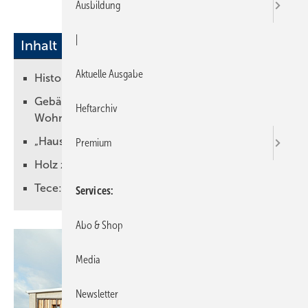
Ausbildung
|
Inhalt
Aktuelle Ausgabe
Historische Panzerhalle umnutzen
Gebäudekonstruktion erhalten – 15
Heftarchiv
Wohnungen integrieren
„Haus im Haus“ – wie geht das?
Premium
Holz zu Beton in Kontrast setzen
Tece: Flexible Lösungen für den Sanitärbereich
Services
Abo & Shop
Media
Newsletter