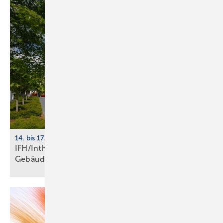
14. bis 17. April 2026, Nürnberg
IFH/Intherm 2026: Sanitär-, Haus- und
Ge­bäu­de­tech­nik