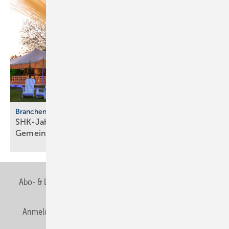
Branchentreffen
SHK-Jahreskongress 2026: Zu­kunft, Netz­werk,
Gemeinschaft
Abo- & Leserservice
AGB
Alle Inhalte chronologisch
Anmelden
Anmeldung & Registrierung
Newsletter