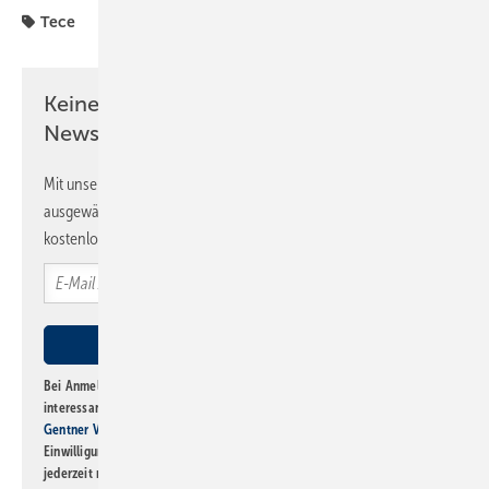
Tece
Keine Zeit? Kein Problem mit dem SBZ
Newsletter!
Mit unserem Newsletter erhalten Sie regelmäßig von uns
ausgewählte Informationen und Neuigkeiten, gebündelt und
kostenlos direkt ins Postfach.
Bei Anmeldung zu diesem Newsletter bin ich damit einverstanden, über
interessante Verlags- und Online-Angebote
der Marken der Alfons W.
Gentner Verlag GmbH & Co. KG
informiert zu werden. Diese
Einwilligung kann ich jederzeit widerrufen und eine Abmeldung ist
jederzeit möglich. Informationen zum Umgang mit Daten finden Sie