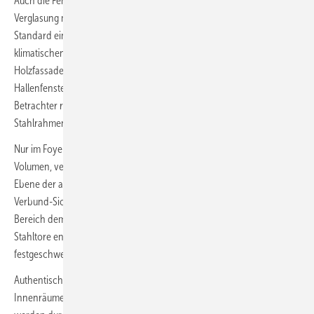
Auch die Fenster sind hochwertig in Holz ausgeführt, ihre Dreifach-
Verglasung mit einem Gesamt-U-Wert von 0,80 W/m²K hält den KfW-
Standard ein. In der realisierten Ausführung wird die Funktion der
klimatischen Hülle ausschließlich von der inneren Schicht der
Holzfassade übernommen. Die Glasscheiben der großformatigen
Hallenfenster wurden nicht wieder eingesetzt. Auch ein aufmerksamer
Betrachter realisiert aber erst auf den zweiten Blick, dass die alten
Stahlrahmen die räumliche Hülle lediglich optisch schließen.
Nur im Foyer, im Prinzip eine Aussparung aus dem eingestellten
Volumen, verspringt die Klimahülle nach außen in die ursprüngliche
Ebene der alten Fenster. Mit ihrer neuen Einfachverglasung aus
Verbund-Sicherheitsglas in den originalen Stahlrahmen kommt dieser
Bereich dem ursprünglichen Aussehen der Halle am nächsten. Die
Stahltore entlang beider Längsseiten wurden in der offenen Position
festgeschweißt und lediglich anthrazitfarben lackiert.
Authentische, unbehandelte Materialien prägen auch die
Innenräume. Sichtbar belassene Betonelemente des Bestandes