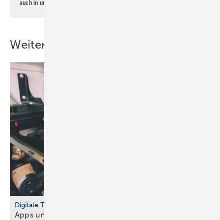
auch in unserer
Datenschutzerklärung
.
Weitere Inhalte
Digitale Tools
Apps und Soft­ware für Hand­werker und
Planer