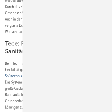
werden durch Estrichböden und schwarze Stahltreppen ergänzt.
Durch das Zusammenspiel der großen Fenster und einer
Geschosshöhe von 3,40 Meter entsteht eine loftartige Atmosphäre.
Auch in den Bädern zeugen großformatige Fliesen, bodenbündig
verglaste Duschen und modern gestaltete Keramikelemente vom
Wunsch nach einer hochwertigen Ausstattung.
Tece: Flexible Lösungen für den
Sanitärbereich
Beim technischen Ausbau wurde auf klare Funktionstrennung und
Flexibilität geachtet. So kamen für die Bäder
Teceprofil-Wände mit
Spültechnik
und die entsprechenden Waschtischmodule zum Einsatz.
Das System aus Tragwerk und passenden Sanitärmodulen bietet
große Gestaltungsfreiheit und ermöglicht Planenden eine individuelle
Raumaufteilung und unterstützt so den konzeptionellen
Grundgedanken des architektonischen Entwurfs, mit flexiblen
Lösungen zu arbeiten.