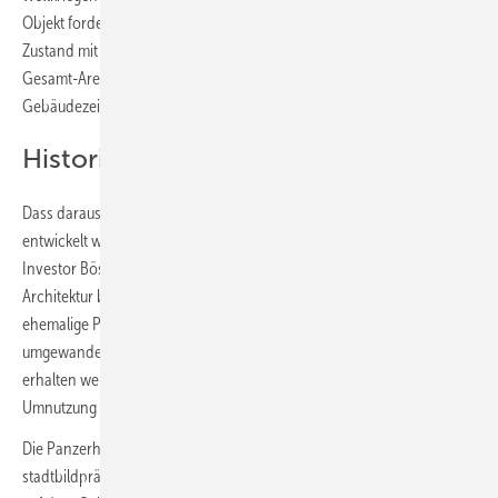
Objekt forderte die Planer heraus: 25-jähriger Leerstand*. Ein ruinöser
Zustand mit Graffiti und Scherben zerstörter Verglasungen. Ein
Gesamt-Areal, auf dem bis zur Jahrtausendwende monotone
Gebäudezeilen das Bild prägten.
Historische Panzerhalle umnutzen
Dass daraus dennoch ein attraktives Zuhause mit hohem Wohnwert
entwickelt werden kann, haben die Stadt Landau in der Pfalz, der
Investor Bösherz Immobilien und das Karlsruher Büro Krüger
Architektur bewiesen. Mit dem Prinzip „Haus im Haus“ haben sie die
ehemalige Panzerhalle in Landau in hochwertigen Wohnraum
umgewandelt. Die Sanierung, bei der möglichst viel vom Ursprung
erhalten werden sollte, gilt als ein herausragendes Beispiel für die
Umnutzung eines historischen Gebäudes.
Die Panzerhalle, die auf Betreiben einer Bürgerinitiative und ihrer
stadtbildprägenden Wirkung als erhaltenswert eingestuft wurde, liegt