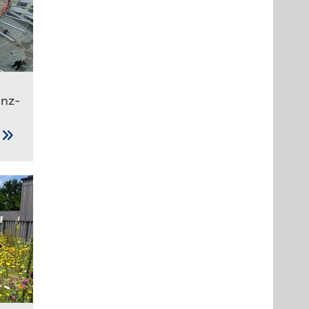
anz­
n