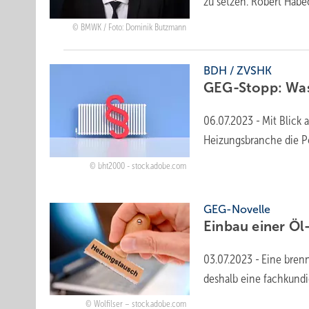
zu setzen. Robert Habe
BMWK / Foto: Dominik Butzmann
BDH / ZVSHK
GEG-Stopp: Was
06.07.2023
-
Mit Blick 
Heizungsbranche die Pol
bht2000 - stock.adobe.com
GEG-Novelle
Einbau einer Öl
03.07.2023
-
Eine brenn
deshalb eine fachkund
Wolfilser – stock.adobe.com