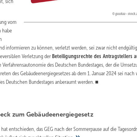
t, sich
guukaa - stock
lung vom
en habe
n
nd informieren zu können, verletzt werden, sei zwar nicht endgülti
reversiblen Verletzung der
Beteiligungsrechte des Antragstellers a
ie Verfahrensautonomie des Deutschen Bundestages, der die Umsetz
ttreten des Gebäudeenergiegesetzes ab dem 1. Januar 2024 sei nach 
 des Deutschen Bundestages anberaumt werden. ■
beck zum
Gebäudeenergiegesetz
 hat entschieden, das GEG nach der Sommerpause auf die Tagesor