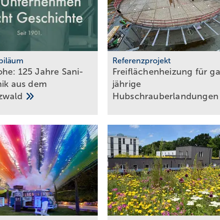
biläum
Referenzprojekt
he: 125 Jahre Sa­ni­
Freiflächenheizung für g
­nik aus dem
jäh­rige
z­wald
Hub­schrau­ber­lan­dun­ge