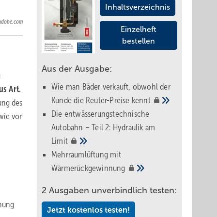
Inhaltsverzeichnis
.adobe.com
Einzelheft
bestellen
Aus der Ausgabe:
g
Wie man Bäder verkauft, obwohl der
us Art.
Kunde die Reuter-Preise
kennt
ung des
Die entwässerungstechnische
wie vor
Autobahn – Teil 2: Hydraulik am
Limit
Mehrraumlüftung mit
Wärmerückgewinnung
2 Ausgaben unverbindlich testen:
dnung
Jetzt kostenlos testen!