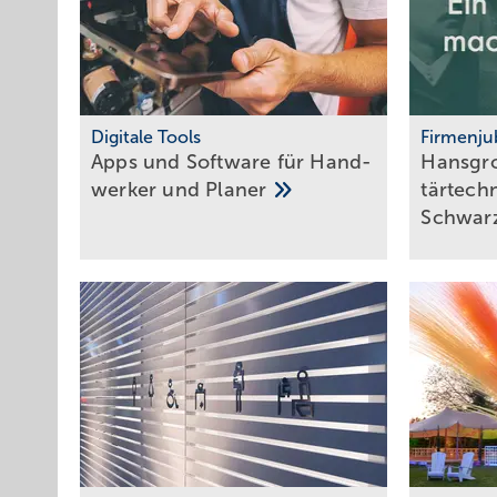
Digitale Tools
Firmenju
Apps und Soft­ware für Hand­
Hansgro
werker und
Planer
tär­tech
Schwar