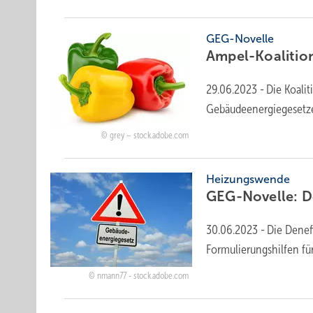
GEG-Novelle
Ampel-Koalition
29.06.2023
-
Die Koalit
Gebäudeenergiegesetzes 
grey – stock.adobe.com
Heizungswende
GEG-Novelle: D
30.06.2023
-
Die Denef
Formulierungshilfen f
nmann77 - stock.adobe.com