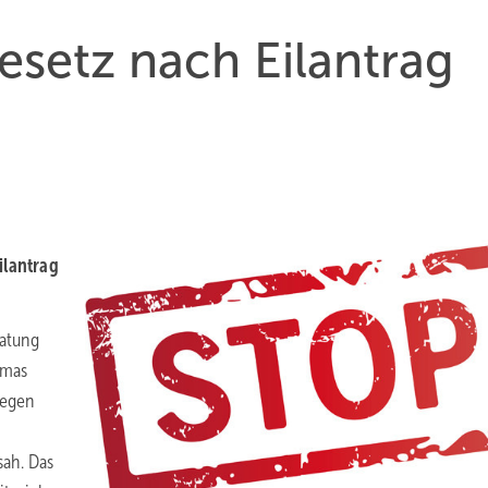
setz nach Eilantrag
lantrag
ratung
omas
gegen
sah. Das