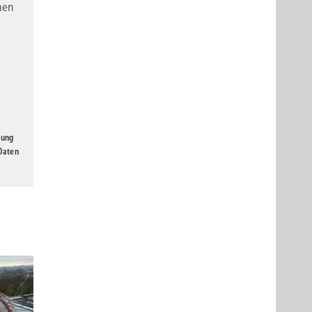
nen
gung
 Daten