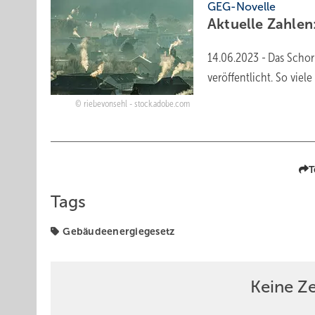
GEG-Novelle
Aktuelle Zahlen
14.06.2023
-
Das Schor
veröffentlicht. So vie
riebevonsehl - stock.adobe.com
T
Tags
Gebäudeenergiegesetz
Keine Z