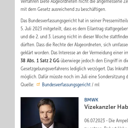
Verfahren biete Abgeordneten nicht die angemessene Zei
mit dem Gesetz ausreichend zu beschäftigen.
Das Bundesverfassungsgericht hat in seiner Pressemittei
5. Juli 2023 mitgeteilt, dass es dem Eilantrag stattgegeb
und die 2. und 3. Lesung nicht in dieser Woche stattfinde
dürften. Dass die Rechte der Abgeordneten, sich umfasse
geklärt worden. Das Interesse an der Vermeidung einer ir
38 Abs. 1 Satz 2 GG
überwiege jedoch den Eingriff in d
Gesetzgebungsverfahrens lediglich verzögert. Das Inkraf
möglich. Dafür müsste noch im Juli eine Sondersitzung
Quelle:
Bundesverfassungsgericht
/ ml
BMWK
Vizekanzler Ha
06.07.2023
-
Die Ampel