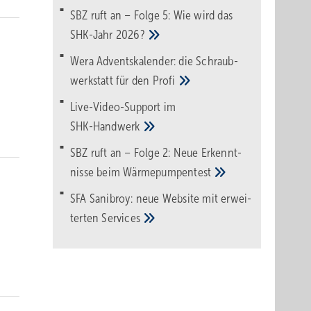
SBZ ruft an – Folge 5: Wie wird das
SHK-Jahr
2026?
Wera Adventskalender: die Schraub­
werk­statt für den
Pro­fi
Live-Video-Support im
SHK-Handwerk
SBZ ruft an – Folge 2: Neue Erkennt­
nisse beim
Wärme­pumpen­test
SFA Sanibroy: neue Web­site mit erwei­
terten
Services