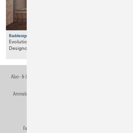
Baddesign
Evolution des Ba­de­zim­mers: Vom Zweck­raum zum
De­sign­ob­jekt
Abo- & Leserservice
AGB
Alle Inhalte chronologisch
Anmelden
Anmeldung & Registrierung
Newsletter
Datenschutz
E-Paper
Editor's choice
Fachbeiträge
Gentner Verlag
Impressum