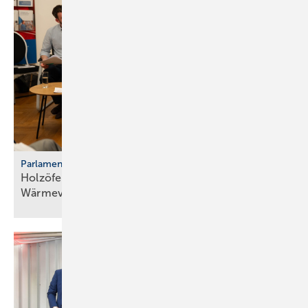
Parlamentarischer Kaminabend
Holzöfen als Resilienz­fak­tor der
Wärme­ver­sor­gung