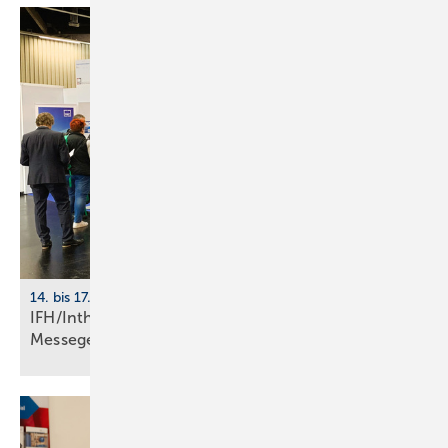
14. bis 17. April 2026, Messe Nürnberg
IFH/Intherm 2026: größte Start­up-Fläche der
Messe­ge­schich­te