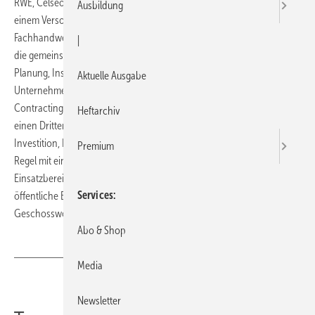
RWE, Celseo und Viessmann melden die erste Kooperation zwischen
Ausbildung
einem Versorgungsunternehmen und einem Verbund aus
Fachhandwerksbetrieben. Die Partnerschaft umfasst insbesondere
|
die gemeinsame Akquisition von Kunden im Contracting und die
Planung, Installation sowie Inbetriebnahme exklusiv durch
Aktuelle Ausgabe
Unternehmen des Fachhandwerks-Verbundes Celseo. Beim
Contracting erfolgt die Energieversorgung einer Liegenschaft durch
Heftarchiv
einen Dritten, den Contractor. Alle Aufwendungen für Planung,
Investition, Finanzierung, Brennstoffe und Wartung werden in der
Premium
Regel mit einem festen monat­lichen Betrag abgerechnet.
Einsatzbereiche des Contracting sind in erster Linie kommunale und
Services
öffentliche Einrichtungen, Industrie- und Gewerbebetriebe sowie der
Geschosswohnungsbau.
Abo & Shop
Media
Teilen
Link kopieren
Newsletter