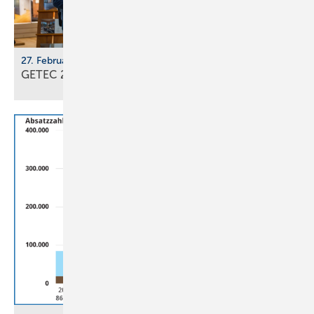
27. Februar - 1. März 2026, Messe Freiburg
GETEC 2026: En­er­gie­wen­de im
Ge­bäu­de­sek­tor