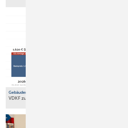
Gebäudemodernisierungsgesetz
VDKF zu
GMG-Eckpunkten