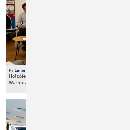
Parlamentarischer Kaminabend
Holzöfen als Resilienz­fak­tor der
Wärme­ver­sor­gung