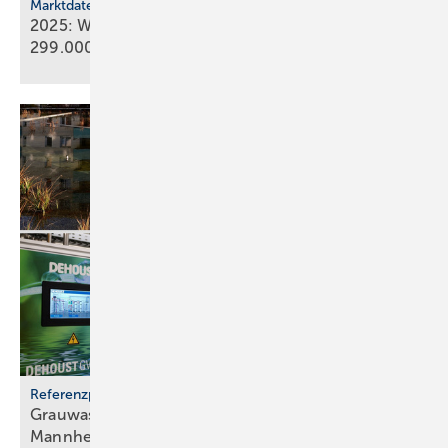
Marktdaten
2025: Wärmepumpenabsatz steigt um 55 % auf
299.000
Geräte
Referenzprojekt
Grauwassernutzung spart Frisch­was­ser in
Mann­heim