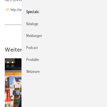
http://www.cayono.de
Specials
Kataloge
Teilen
Link kopieren
Meldungen
Podcast
Weitere Inhalte
Produkte
Webinare