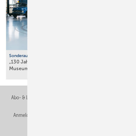
Sonderausstellung
„130 Jahre Nutzfahrzeuge“ im Mercedes-Benz
Museum
Abo- & Leserservice
AGB
Alle Inhalte chronologisch
Anmelden
Anmeldung & Registrierung
Newsletter
Datenschutz
E-Paper
Editor's choice