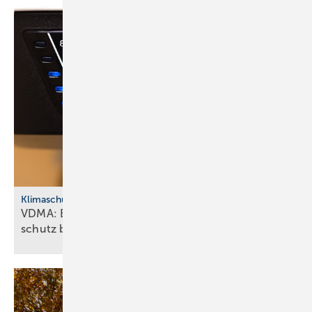
Klimaschutz
VDMA: Effiziente Sanitär­tech­nik macht Klima­
schutz
bezahlbar