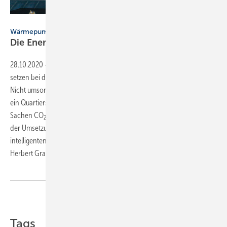
Bild: Ait-Deutschland
Wärmepumpen in Nahwärmenetzen
Die Energiewende im
Quartier
28.10.2020
-
Wärmepumpen in Nahwärmenetzen ▪ Die Kommunen
setzen bei der Energieversorgung zunehmend auf Quartierslösungen.
Nicht umsonst soll im Gebäudeenergiegesetz (GEG) bis Anfang 2023
ein Quartiersansatz eingeführt werden, um hier mehr Flexibilität in ­
Sachen CO
-Emissionen und Primärenergiebedarf zu schaffen. Bei
2
der Umsetzung steht schon heute oft die Kombination von
intelligenten Nahwärmenetzen mit Wärmepumpen im Mittelpunkt. →
Herbert
Grab
Teilen
Link kopieren
Tags