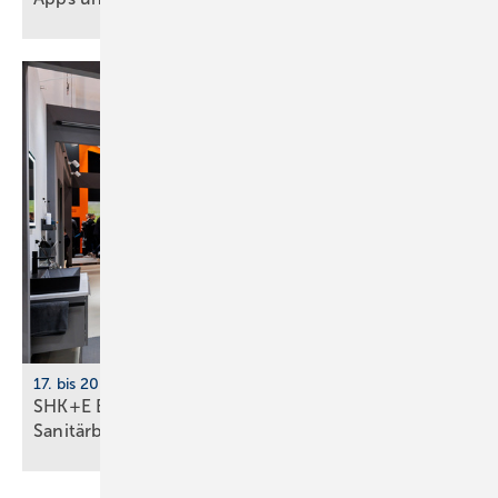
17. bis 20. März 2026, Messe Essen
SHK+E Essen mit neuer Impuls­fläche für die
Sani­tär­branche