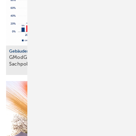
Gebäudemodernisierungsgesetz
GModG: SHK-Handwerk kriti­siert feh­lende
Sach­politik