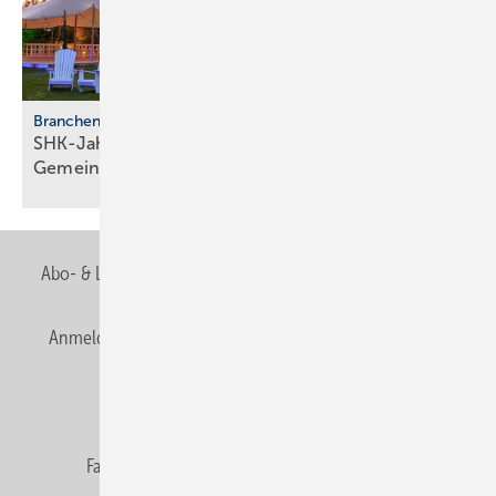
Branchentreffen
SHK-Jahreskongress 2026: Zu­kunft, Netz­werk,
Gemeinschaft
Abo- & Leserservice
AGB
Alle Inhalte chronologisch
Anmelden
Anmeldung & Registrierung
Newsletter
Datenschutz
E-Paper
Editor's choice
Fachbeiträge
Gentner Verlag
Impressum