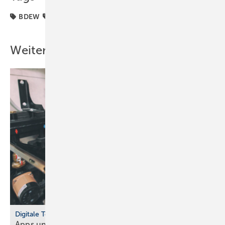
BDEW
HEA
November
Weitere Inhalte
Digitale Tools
Apps und Soft­ware für Hand­werker und
Planer