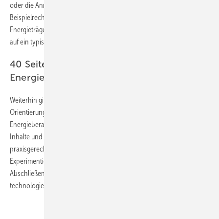
oder die Anrechnung von selbst erzeugtem PV-Strom:
Beispielrechnungen unterschiedlicher Anlagen- und
Energieträgerkombinationen zeigen die Wirkung der Neuregelungen
auf ein typisches Neubau-Einfamilienhaus mit 150m² Wohnfläche.
40 Seiten zur Orientierung für
Energiedienstleister
Weiterhin gibt die 40-seitige Anwendungshilfe Energiedienstleistern
Orientierung, wie die unter Umständen obligatorische
Energieberatung in der Praxis umgesetzt werden kann. Die neuen
Inhalte und Übergangsfristen für Energieausweise werden
praxisgerecht aufbereitet. Innovative Quartiers- und
Experimentierklauseln des GEG werden erläutert und eingeordnet.
Abschließend wird die Anwendung zulässiger Normen
technologiespezifisch verglichen.