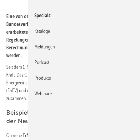
Specials
Eine von der HEA-Fachgemeinschaft gemeinsam mit dem
Bundesverband der Energie- und Wasserwirtschaft e. V. (BDEW)
Kataloge
erarbeitete Anwendungshilfe veranschaulicht die neuen
Regelungen des GEG anhand von Praxis- und
Meldungen
Berechnungsbeispielen und kann ab sofort im HEA-Shop bestellt
werden.
Podcast
Seit dem 1. November 2020 ist das Gebäudeenergiegesetz (GEG) in
Kraft. Das GEG führt die bisherigen Regelungen aus dem
Produkte
Energieeinsparungsgesetz (EnEG), der Energieeinsparverordnung
(EnEV) und dem Erneuerbare-Energien-Wärmegesetz (EEWärmeG)
Webinare
zusammen.
Beispielrechnungen zeigen die Wirkung
der Neuregelungen
Ob neue Erfüllungsoptionen für die Nutzung Erneuerbarer Energien