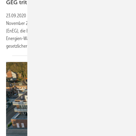
GEG tritt in
Kraft
23.09.2020
-
Wenn das Gebäudeenergiegesetz (GEG) am 1.
November 2020 in Kraft tritt, ersetzt es das Energieeinspargesetz
(EnEG), die Energieeinsparverordnung (EnEV) und das Erneuerbare-
Energien-Wärmegesetz (EEWärmeG). Durch diese Zusammenführung
gesetzlicher Grundlagen soll noch besser erreicht werden,
dass...