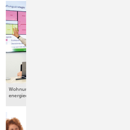
Wohnungslüftung bedarfsgerecht und
energieeffizient