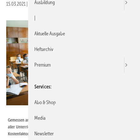
Ausbildung
15.03.2021
|
Druckvorschau
|
Aktuelle Ausgabe
Heftarchiv
Premium
Services
Abo & Shop
Getty Images / Vladimir Vladimirov
Media
Gemessen an den Ausgaben für öffentliche Schulen wäre die Ausrüstung
aller Unterrichtsräume mit einer maschinellen Lüftung ein sehr kleiner
Newsletter
Kostenfaktor.