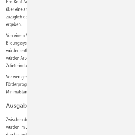
Pro-Kopf-Ausgaben entsprechend verringern. Bei einer Finanzierung
über eine angenommene zwölfjährige Schulausbildung würden sich
zuzüglich der Wartungskosten etwa 50 Euro pro Jahr und Schüler
ergeben.
Von einem Marshallplan für die Schullüftung würde nicht nur das
Bildungssystem profitieren, Sozialkassen und Gesundheitssystem
würden entlastet, der Unterrichtsausfall würde verringert und es
würden Arbeitsplätze bei Planung, Installation, Geräte- und
Zulieferindustrie gesichert.
Vor wenigen Tagen hat ein FGK-Appell die Politik aufgefordert,
Förderprogramme für die Schullüftung aufzulegen und einen
Minimalstandard für die Raumluftqualität in Schulräumen festzulegen.
Ausgaben für öffentliche Schulen
Zwischen den Schularten variierten die Pro-Kopf-Ausgaben: So
wurden im Jahr 2019 an allgemeinbildenden Schulen insgesamt
durchschnittlich 8900 Euro/Schüler aufgewendet. An Grundschulen