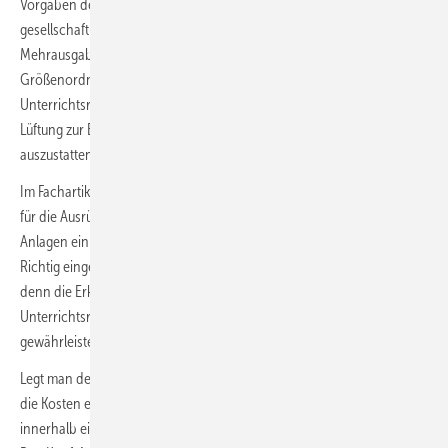
Vorgaben der Innenraumluftgüte zu tun? Ganz einfach: Die
gesellschaftlich und von den öffentlichen Haushalten akzeptierten
Mehrausgaben in den letzten beiden Jahren liegen in einer
Größenordnung, die ausreichen würde, um einen Großteil der
Unterrichtsräume innerhalb eines Jahres mit einer maschinellen
Lüftung zur Einhaltung einer CO
-Konzentration von 1000 ppm
2
auszustatten.
Im Fachartikel
Marshallplan für die Schullüftung
wird hergeleitet, dass
für die Ausrüstung von Unterrichtsräumen mit dezentralen RLT-
Anlagen ein Investitionsbedarf von etwa 5 Mrd. Euro erforderlich ist.
Richtig eingeordnet handelt es sich dabei um einen Investitionsstau,
denn die Erkenntnis, dass gesundheitlich-hygienische Verhältnisse in
Unterrichtsräumen nur mit maschinellen Lüftungsanlagen zu
gewährleisten ist, existiert seit vielen Jahren.
Legt man den Investitionsbedarf auf ca. 10 Mio. Schüler um, betragen
die Kosten einmalig 500 Euro pro Schüler. Da die Versäumnisse nicht
innerhalb eines Jahres nachzuholen sind, würden sich die jährlichen