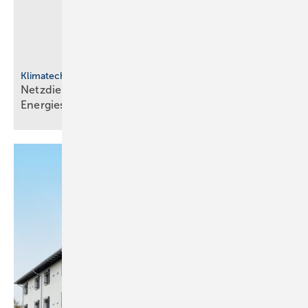
Klimatechnik
Netzdienliche HLK-Sys­te­me: Neue Rol­le im
En­er­gie­sys­tem