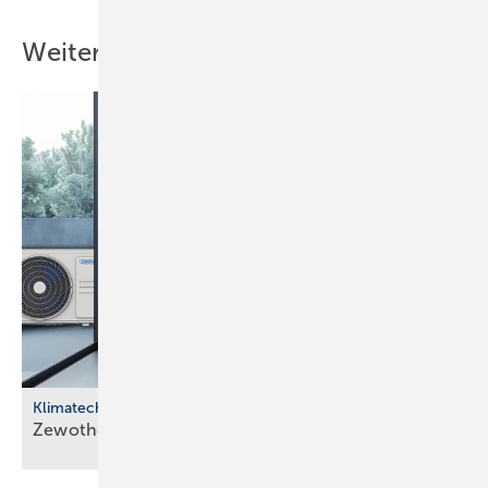
Weitere Inhalte
Klimatechnik
Zewotherm: neue Klimageräte „Zewo
Cool“