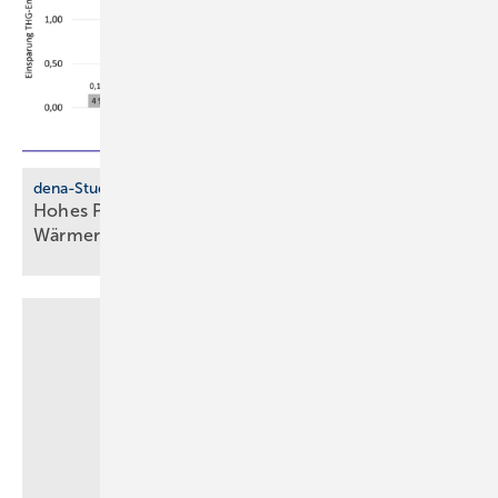
dena-Studie
Hohes Potenzial für Woh­nungs­lüf­tung mit
Wär­me­rück­ge­win­nung