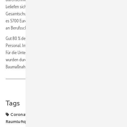
beliefen sich die Ausgaben auf 7100 Euro/Schüler und an Integrierten
Gesamtschulen auf 9500 Euro/Schüler. An beruflichen Schulen waren
es 5700 Euro/Schüler. Dies ist insbesondere auf den Teilzeitunterricht
an Berufsschulen im dualen Ausbildungssystem zurückzuführen.
Gut 80 % der Ausgaben für öffentliche Schulen entfiel auf das
Personal. Im Bundesdurchschnitt entspricht dies 6600 Euro/Schüler.
Für die Unterhaltung der Schulgebäude, Lehrmittel und dergleichen
wurden durchschnittlich 1000 Euro/Schüler ausgegeben und für
Baumaßnahmen sowie andere Sachinvestitionen 600 Euro/Schüler.
Teilen
Link kopieren
Tags
Coronavirus
Lüftung + Klima
RLT-Anlage
Raumluftqualität
Schullüftung