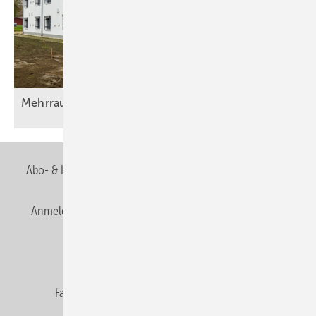
Mehrraumlüftung mit
Wärmerückgewinnung
Abo- & Leserservice
AGB
Alle Inhalte chronologisch
Anmelden
Anmeldung & Registrierung
Newsletter
Datenschutz
E-Paper
Editor's choice
Fachbeiträge
Gentner Verlag
Impressum