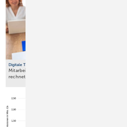
Digitale Tools
Mit­ar­bei­ten­de mit Raum­luft­tech­nik gesund halten
rech­net
sich