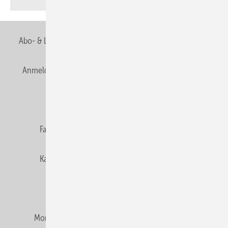
Abo- & Leserservice
AGB
Alle Inhalte chronologisch
Anmelden
Anmeldung & Registrierung
Newsletter
Datenschutz
E-Paper
Editor's choice
Fachbeiträge
Gentner Verlag
Impressum
Karriere bei Gentner
Team
Mediaservice
Mitgliedschaften und Engagement
Montagezeiten Heizung
Montagezeiten Sanitär