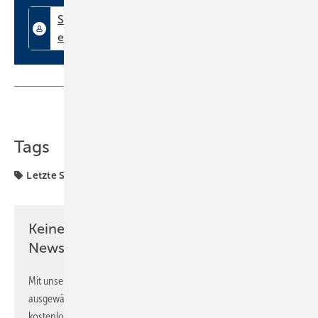
Teilen
Link kopieren
Tags
Letzte Seiten
Keine Zeit? Kein Problem mit dem SBZ
Newsletter!
Mit unserem Newsletter erhalten Sie regelmäßig von uns
ausgewählte Informationen und Neuigkeiten, gebündelt und
kostenlos direkt ins Postfach.