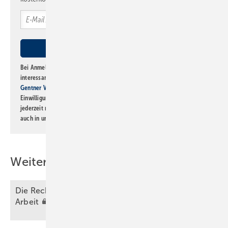
Bei Anmeldung zu diesem Newsletter bin ich damit einverstanden, über
interessante Verlags- und Online-Angebote
der Marken der Alfons W.
Gentner Verlag GmbH & Co. KG
informiert zu werden. Diese
Einwilligung kann ich jederzeit widerrufen und eine Abmeldung ist
jederzeit möglich. Informationen zum Umgang mit Daten finden Sie
auch in unserer
Datenschutzerklärung
.
Weitere Inhalte
Die Rechtslage bei Affären und Liebe auf der
Arbeit