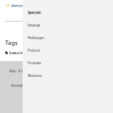
www.perma-trade.de
Specials
Kataloge
Teilen
Link kopieren
Meldungen
Tags
Podcast
Kalkschutz
Referenzobjekte
Produkte
Abo- & Leserservice
AGB
Alle Inhalte chronologisch
Webinare
Anmelden
Anmeldung & Registrierung
Newsletter
Datenschutz
E-Paper
Editor's choice