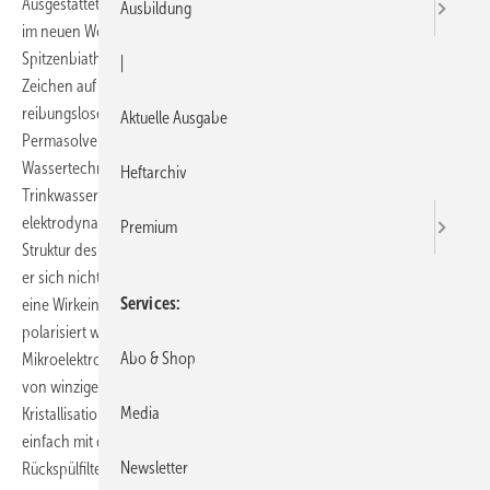
Ausgestattet mit thermischer Solaranlage und Wärmepumpe stehen
Ausbildung
im neuen Wohnhaus des international erfolgreichen
Spitzenbiathleten Andi Birnbacher im bayrischen Schleching alle
|
Zeichen auf Nachhaltigkeit und umweltfreundliche Technik. Für
reibungslosen Betrieb und optimale Energieeffizienz sorgt dabei der
Aktuelle Ausgabe
Permasolvent primus 2.0 im System aktiv plus von Permatrade
Wassertechnik, der Kalk- und Korrosionsschutz mit
Heftarchiv
Trinkwasservitalisierung kombiniert. Er basiert auf dem
elektrodynamischen Verfahren der Nanokristallisation, das die
Premium
Struktur des Kalks mithilfe von Spannungsimpulsen so verändert, dass
er sich nicht mehr im System ablagert. Das Wasser durchströmt dabei
Services
eine Wirkeinheit von Mikroelektroden, die durch Spannungsimpulse
polarisiert werden. Der Kalk lagert sich an den negativ geladenen
Abo & Shop
Mikroelektroden an und wird durch periodische Umpolung in Form
von winzigen Nano-Kristallen wieder abgelöst. Diese fungieren als
Media
Kristallisationszentren, auf denen sich weiterer Kalk anlagert, der dann
einfach mit dem Wasserfluss ausgeschwemmt wird. Ein Permaster-
Newsletter
Rückspülfilter sorgt zusätzlich für Trinkwasserhygiene.