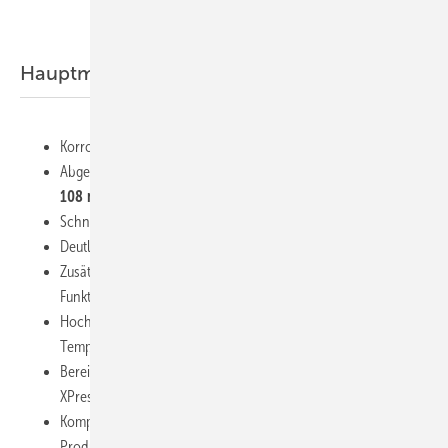
Übersicht aller Produkte
Hauptmerkmale
Korrosionsresistent, robust, langlebig
Abgestimmte Systemkomponenten in den Dimensionen
15 –
108 mm
Schnelle und sichere Verbindungstechnologie mit M-Kontur
Deutliche Markierung mit einem Logo für "Nicht-Trinkwasser"
Zusätzliche Sicherheit durch "Leak Before Pressed" (LBP)
Funktion
Hochwertige EPDM Dichtelemente für einen
Temperaturbereich
von -35°C bis 135°C, 150°C
kurzzeitig
Bereits vorhandene Presswerkzeuge aus dem bekannten VSH
XPress Sortiment können verwendet werden
Kompatibel mit anderen Aalberts integrated piping systems
Produkten, die für die entsprechende Anwendung geeignet