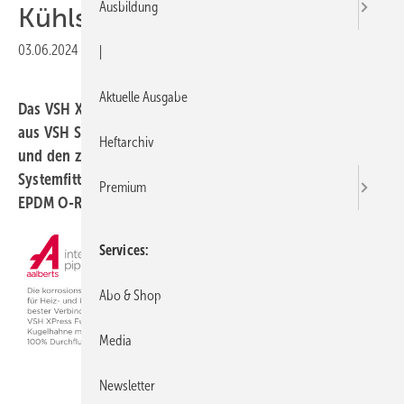
Ausbildung
Kühlsysteme
03.06.2024
|
Druckvorschau
|
Aktuelle Ausgabe
Das VSH XPress Edelstahl 304 Installationssystem besteht
aus VSH SudoXPress Edelstahlrohren 1.4301 (ASI 304)
Heftarchiv
und den zugehörigen VSH XPress Edelstahl 304
Systemfittings mit M-Kontur und werkseitig eingesetztem
Premium
EPDM O-Ring mit "Leak Before Pressed" (LBP) Funktion.
Services
Abo & Shop
Media
Newsletter