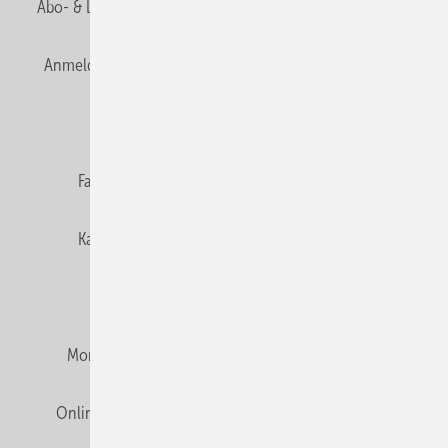
Abo- & Leserservice
AGB
Alle Inhalte chronologisch
Anmelden
Anmeldung & Registrierung
Newsletter
Datenschutz
E-Paper
Editor's choice
Fachbeiträge
Gentner Verlag
Impressum
Karriere bei Gentner
Team
Mediaservice
Mitgliedschaften und Engagement
Montagezeiten Heizung
Montagezeiten Sanitär
Online Mediadaten
Privacy Manager
RSS-Feed