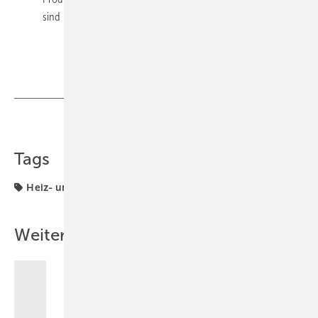
sind
zur Broschüre
Teilen
Link kopieren
Tags
Heiz- und Kühlflächen
Weitere Inhalte