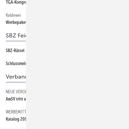
TGA-Kongress zu Trinkwasser und Energie
Kaldewei
6
Werbepakete für SHK-Betriebe
SBZ Feierabend
SBZ-Rätsel
66
Schlussmeldung
66
Verband
NEUE VERORDNUNG
29
AwSV tritt ab August in Kraft
WERBEMITTEL
29
Katalog 2017 für Innungsmitglieder