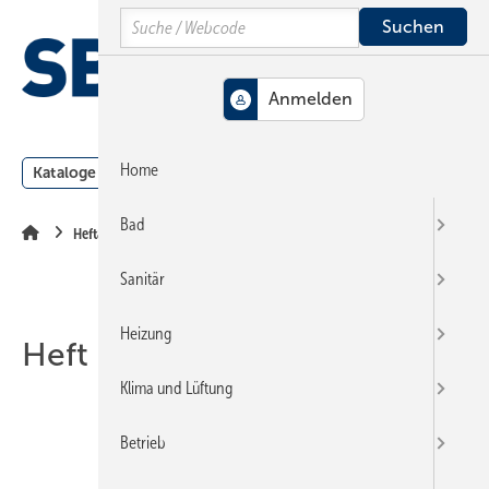
Springe
Springe
Springe
Search
auf
auf
auf
Hauptinhalt
Hauptmenü
SiteSearch
MENÜ
Home
Kataloge
Meldungen
Podcast
Produkte
Webin
Bad
Heftarchiv
Sanitär
Heizung
Heft 10-2017
Klima und Lüftung
Betrieb