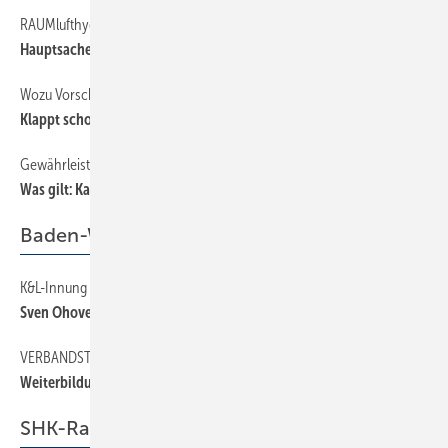
RAUMlufthygiene wird überbewertet
14
Hauptsache gesund
Wozu Vorschriften?
14
Klappt schon
Gewährleistung
14
Was gilt: Kauf- oder Herstelldatum?
Baden-Württemberg
K&L-Innung Lörrach/Müllheim
33
Sven Ohoven ist neuer Obermeister
VERBANDSTAG
33
Weiterbildung und Information im Paket
SHK-Radar