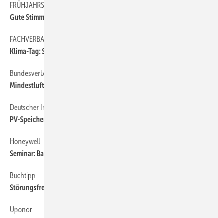
FRÜHJAHRSUMFRAGE
29
Gute Stimmung – Fachkräfte gesucht
FACHVERBAND GEBÄUDE-KLIMA
6
Klima-Tag: Smart Building und Raumlufttechnik
Bundesverband für Wohnungslüftung
6
Mindestluftwechsel soll Bauvorschrift werden
Deutscher Industriepreis 2017
6
PV-Speicher prämiert
Honeywell
6
Seminar: Bauvertragsrecht in der Praxis
Buchtipp
6
Störungsfreier Betrieb von Solaranlagen
Uponor
6