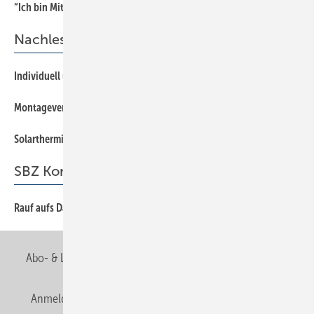
“Ich bin Mitglied der Berufsorganisation, weil …
28
Nachlese
Individuell und funktionell
16
Montagevereinfachung im Fokus
34
Solarthermie und Photovoltaik
48
SBZ Kommentar
Rauf aufs Dach mit PV-Systemen
3
Abo- & Leserservice
AGB
Alle Inhalte chronologisch
Anmelden
Anmeldung & Registrierung
Newsletter