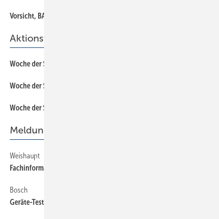
Vorsicht, BAB-Syndrom
65
Aktionswoche
Woche der Sonne 2017: Neue Kunden gewinnen
12
Woche der Sonne 2017: Neue Kunden gewinnen
12
Woche der Sonne 2017: Neue Kunden gewinnen
12
Meldungen
Weishaupt
6
Fachinformation “Legionellenschutz mit Wärmepumpen“
Bosch
6
Geräte-Testaktion