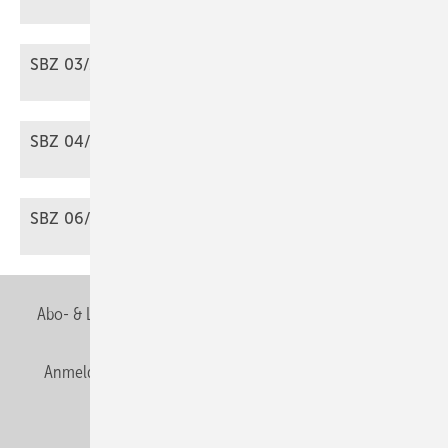
SBZ 03/2026 als
PDF
SBZ 04/2026 als
PDF
SBZ 06/2026 als
PDF
Abo- & Leserservice
AGB
Alle Inhalte chronologisch
Anmelden
Anmeldung & Registrierung
Newsletter
Datenschutz
E-Paper
Editor's choice