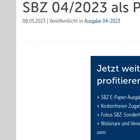
SBZ 04/2023 als 
08.05.2023
|
Veröffentlicht in
Ausgabe 04-2023
Die gesamten Inhalte dieser Ausgabe finden Sie im folge
Jetzt wei
profitiere
+ SBZ E-Paper-Ausga
+ Kostenfreien Zuga
+ Fokus SBZ: Sonderh
+ Webinare und Vera
uvm.