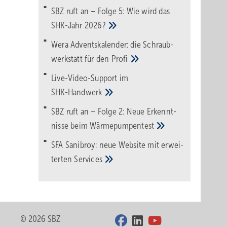
SBZ ruft an – Folge 5: Wie wird das
SHK-Jahr
2026?
Wera Adventskalender: die Schraub­
werk­statt für den
Pro­fi
Live-Video-Support im
SHK-Handwerk
SBZ ruft an – Folge 2: Neue Erkennt­
nisse beim
Wärme­pumpen­test
SFA Sanibroy: neue Web­site mit erwei­
terten
Services
© 2026 SBZ