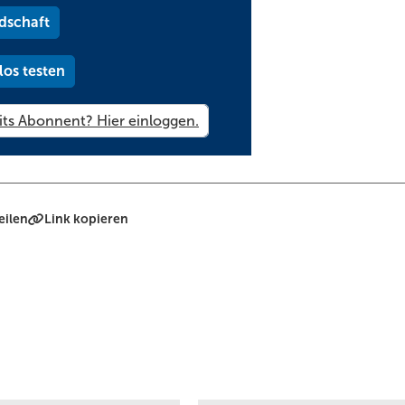
dschaft
los testen
eilen
Link kopieren