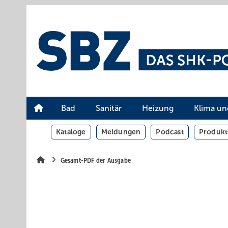
Springe
Springe
Springe
auf
auf
auf
Hauptinhalt
Hauptmenü
SiteSearch
Bad
Sanitär
Heizung
Klima un
Kataloge
Meldungen
Podcast
Produkt
Gesamt-PDF der Ausgabe