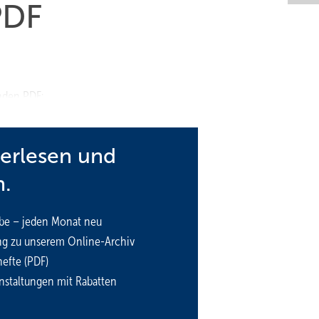
PDF
nden PDF:
terlesen und
n.
be – jeden Monat neu
ng zu unserem Online-Archiv
efte (PDF)
nstaltungen mit Rabatten