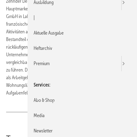
Zehnder Deutschland will sich zukünftig ausschließlich auf seine
Ausbildung
Hauptmarke konzentrieren. Vor diesem Hintergrund wird die Acova
GmbH in Lahr, eine deutsche Vertriebstochter des gleichnamigen
|
französischen Heizkörperherstellers, per Ende April 2008 ihre
Aktivitäten auf dem deutschen Markt einstellen. Die Marke Acova ist
Aktuelle Ausgabe
Bestandteil der Schweizer Zehnder Group. Aufgrund der seit Jahren
rückläufigen Marktentwicklung im Heizkörperbereich sieht das
Heftarchiv
Unternehmen in Zukunft davon ab, zwei Marken mit einem zum Teil
vergleichbaren Produktportfolio in den gleichen lokalen Zielmärkten
Premium
zu führen. Die AcovaMitarbeiter in Lahr sollen auch zukünftig Zehnder
als Arbeitgeber behalten und in den Wachstumsbereichen
Services
Wohnungslüftung sowie Decken-, Heiz- und Kühlsys­teme neue
Aufgabenfelder übernehmen.
Abo & Shop
Media
Teilen
Link kopieren
Newsletter