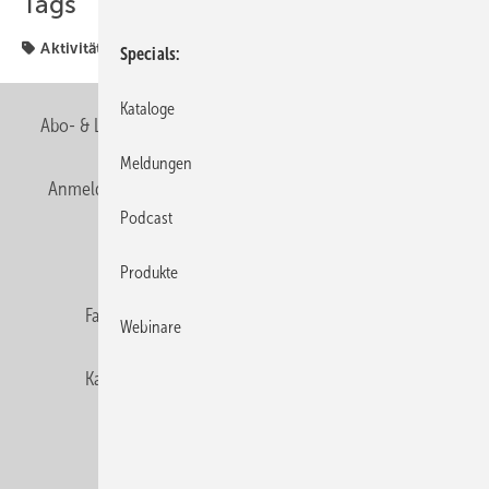
Tags
Aktivität
Firmen & Fakten
Firmen + Fakten
Specials
Kataloge
Abo- & Leserservice
AGB
Alle Inhalte chronologisch
Meldungen
Anmelden
Anmeldung & Registrierung
Newsletter
Podcast
Datenschutz
E-Paper
Editor's choice
Produkte
Fachbeiträge
Gentner Verlag
Impressum
Webinare
Karriere bei Gentner
Team
Mediaservice
Mitgliedschaften und Engagement