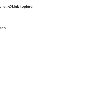
eilen
Link kopieren
kten