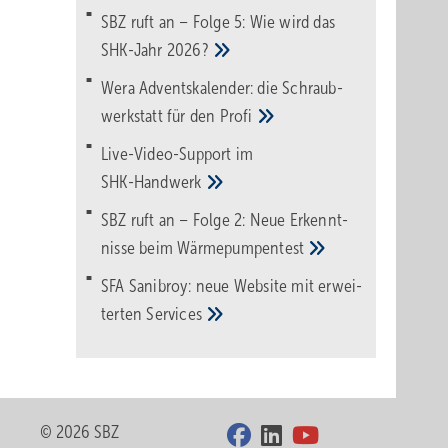
SBZ ruft an – Folge 5: Wie wird das
SHK-Jahr
2026?
Wera Adventskalender: die Schraub­
werk­statt für den
Pro­fi
Live-Video-Support im
SHK-Handwerk
SBZ ruft an – Folge 2: Neue Erkennt­
nisse beim
Wärme­pumpen­test
SFA Sanibroy: neue Web­site mit erwei­
terten
Services
© 2026 SBZ