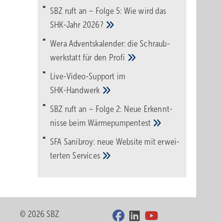
SBZ ruft an – Folge 5: Wie wird das
SHK-Jahr
2026?
Wera Adventskalender: die Schraub­
werk­statt für den
Pro­fi
Live-Video-Support im
SHK-Handwerk
SBZ ruft an – Folge 2: Neue Erkennt­
nisse beim
Wärme­pumpen­test
SFA Sanibroy: neue Web­site mit erwei­
terten
Services
© 2026 SBZ