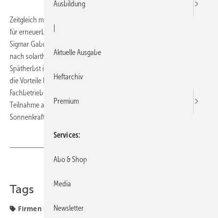
Ausbildung
Zeitgleich mit der Erhöhung der Zuschüsse im Marktanreizprogramm
|
für erneuerbare Energien um 50 % durch Bundesumweltminister
Sigmar Gab­riel mobilisiert Sonnenkraft die Endkundennachfrage
Aktuelle Ausgabe
nach solarthermischen Anlagen. Ab Mitte August werden bis zum
Spätherbst in mehr als hundert Vorträgen bundesweit Hausbesitzern
Heftarchiv
die Vorteile hochwertiger Solarlösungen erläutert. Interessierte
Fachbetriebe können sich bei den Regensburgern noch um die
Premium
Teilnahme am Programm bewerben. Weitere Infos gibt es bei
Sonnenkraft, Telefon (09 41) 4 64 63-0.
Services
Abo & Shop
Teilen
Link kopieren
Media
Tags
Newsletter
Firmen & Fakten
Firmen + Fakten