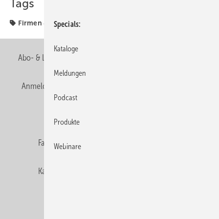
Tags
Firmen & Fakten
Firmen + Fakten
Specials
Kataloge
Abo- & Leserservice
AGB
Alle Inhalte chronologisch
Meldungen
Anmelden
Anmeldung & Registrierung
Newsletter
Podcast
Datenschutz
E-Paper
Editor's choice
Produkte
Fachbeiträge
Gentner Verlag
Impressum
Webinare
Karriere bei Gentner
Team
Mediaservice
Mitgliedschaften und Engagement