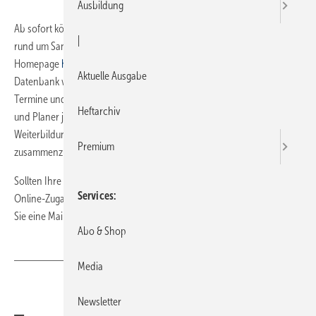
Ausbildung
Ab sofort können Hersteller und Verbände ihr Schulungsangebot
|
rund um Sanitär Heizung Klima kostenlos auf der neuen SBZ-
Homepage
https://www.sbz-online.de/
veröffentlichen. In der
Aktuelle Ausgabe
Datenbank werden Schulungsinhalte detailliert beschrieben sowie
Termine und Veranstaltungsorte aufgeführt. Somit haben Handwerker
Heftarchiv
und Planer jederzeit die Möglichkeit, sich ihr persönliches
Weiterbildungsprogramm aus dem breit gefächerten Angebot
Premium
zusammenzustellen.
Sollten Ihre Seminare noch fehlen, fordern Sie am besten gleich einen
Services
Online-Zugang für die Einstellung von Schulungen an. Hierfür senden
Sie eine Mail bitte an
iff@sbz-online.de.
Abo & Shop
Media
Teilen
Link kopieren
Newsletter