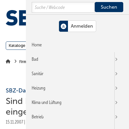
Springe
Springe
Springe
Search
auf
auf
auf
Hauptinhalt
Hauptmenü
SiteSearch
MENÜ
Home
Kataloge
Meldungen
Podcast
Produkte
Webin
Bad
Firmen + Fakten
Sanitär
Heizung
SBZ-Datenbank
Sind Ihre Seminare schon
Klima und Lüftung
eingetragen?
Betrieb
15.11.2007
|
Veröffentlicht in
Ausgabe 22-2007
|
Druckvorschau