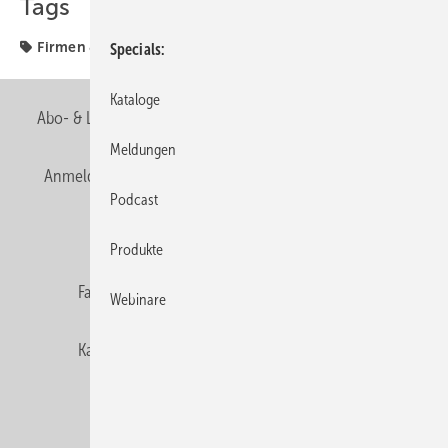
Tags
Firmen & Fakten
Firmen + Fakten
Specials
Kataloge
Abo- & Leserservice
AGB
Alle Inhalte chronologisch
Meldungen
Anmelden
Anmeldung & Registrierung
Newsletter
Podcast
Datenschutz
E-Paper
Editor's choice
Produkte
Fachbeiträge
Gentner Verlag
Impressum
Webinare
Karriere bei Gentner
Team
Mediaservice
Mitgliedschaften und Engagement