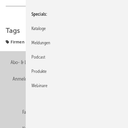
Specials
Teilen
Link kopieren
Kataloge
Tags
Firmen & Fakten
Firmen + Fakten
Meldungen
Podcast
Abo- & Leserservice
AGB
Alle Inhalte chronologisch
Produkte
Anmelden
Anmeldung & Registrierung
Newsletter
Webinare
Datenschutz
E-Paper
Editor's choice
Fachbeiträge
Gentner Verlag
Impressum