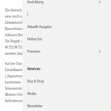
Ausbildung
Die überarbeitete Version des Oventrop/Wilo Datenschiebers erlaubt
|
eine noch einfachere Schnellauslegung von Trinkwarmwasser-
Zirkulationsleitungen und -pumpen in kleinen bis mittleren
Aktuelle Ausgabe
Bauvorhaben (1–8 Wohneinheiten). Er liefert dabei Ergebnisse
inklusive Berechnungsprotokoll für die Anlagenberechnung vor Ort.
Heftarchiv
Die Regeln und Normen der DIN 1988 bzw. der DVGW-Arbeitsblätter
W 551/W 553 zum Auslegen der Trinkwarmwasser-Zirkulationsanlagen
Premium
werden dabei berücksichtigt.
Auf der Oventrop-Seite des Datenschiebers lassen sich die
Services
Einstellwerte für Zirkulationsventile bzw. Strangregulierventile
(„Aquastrom VT“, „Aquastrom T plus“ bzw. „“Aquastrom C“)
Abo & Shop
bestimmen. Mit der Wilo-Seite werden die dazu erforderlichen
Volumenströme und die Daten für die optimale Pumpe ermittelt.
Media
Weitere Infos und der neue Datenschieber sind erhältlich per E-Mail-
Anforderung:
mail@oventrop.de
sowie an: wilo@wilo.de
Newsletter