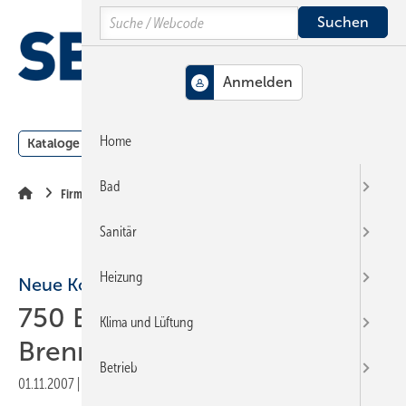
Springe
Springe
Springe
Search
auf
auf
auf
Hauptinhalt
Hauptmenü
SiteSearch
MENÜ
Home
Kataloge
Meldungen
Podcast
Produkte
Webin
Bad
Firmen + Fakten
Sanitär
Heizung
Neue Kombi-Förderung
750 Euro Bonus für
Klima und Lüftung
Brennwertkessel
Betrieb
01.11.2007
|
Veröffentlicht in
Ausgabe 21-2007
|
Druckvorschau