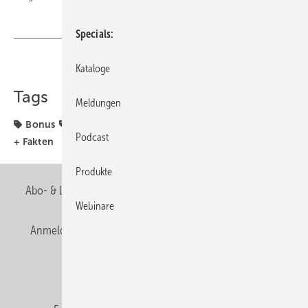
Specials
Teilen
Link kopieren
Kataloge
Tags
Meldungen
Bonus
Brennwertkessel
Firmen & Fakten
Firmen
Podcast
+ Fakten
Produkte
Abo- & Leserservice
AGB
Alle Inhalte chronologisch
Webinare
Anmelden
Anmeldung & Registrierung
Newsletter
Datenschutz
E-Paper
Editor's choice