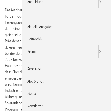
Ausbildung
Das Marktanreizprogramm wurde zum 24. 10. 2007 um ein attraktives
|
Fördermodul ergänzt: Wird eine Solaranlage zur
Heizungsunterstützung errichtet, gibt es zu der bisherigen Förderung
Aktuelle Ausgabe
dann einen Bonus von 750 Euro, wenn ein Nichtbrennwertkessel
gleichzeitig durch einen Brennwertkessel ersetzt wird. Klaus Jesse,
Heftarchiv
Präsident des BDH, begrüßt die Umsetzung des BDH-Vorschlags:
„Dieses neue Fördermodul wurde auf Vorschlag des BDH ergänzt, weil
Premium
bei der derzeit schwachen Nachfrage nach Solaranlagen das MAP
2007 bei weitem nicht erschöpft worden wäre.“ BDH-
Hauptgeschäftsführer Lücke ergänzt: „Für uns ist besonders erfreulich,
Services
dass über dieses neue Fördermodul im Rahmen des MAP nicht nur die
erneuerbaren Energien, sondern auch die Energieeffizienz gefördert
Abo & Shop
wird. Nunmehr kommt es darauf an, dass Handwerk, Großhandel und
Industrie das Modul bekannt machen und am Markt durchsetzen.“ Die
Media
bisher geltenden Fördersätze Sätze des Marktanreizprogramms für
Solaranlagen bleiben auf dem bisherigen Niveau. Weitere Infos zum
Newsletter
Programm und zur Antragsstellung:
http://www.bafa.de