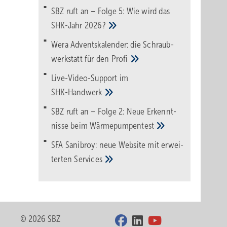
SBZ ruft an – Folge 5: Wie wird das
SHK-Jahr
2026?
Wera Adventskalender: die Schraub­
werk­statt für den
Pro­fi
Live-Video-Support im
SHK-Handwerk
SBZ ruft an – Folge 2: Neue Erkennt­
nisse beim
Wärme­pumpen­test
SFA Sanibroy: neue Web­site mit erwei­
terten
Services
© 2026 SBZ