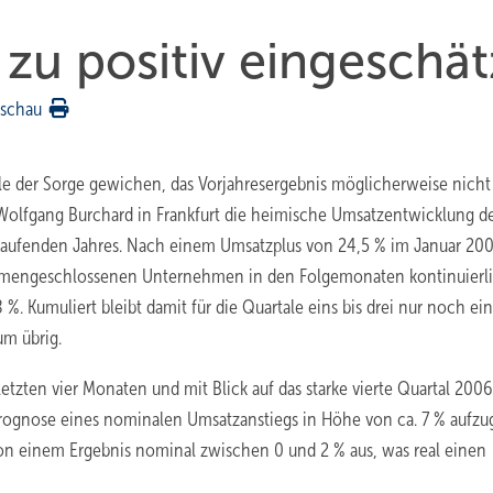
zu positiv eingeschät
rschau
eile der Sorge gewichen, das Vorjahresergebnis möglicherweise nicht
 Wolfgang Burchard in Frankfurt die heimische Umsatzentwicklung d
laufenden Jahres. Nach einem Umsatzplus von 24,5 % im Januar 20
sammengeschlossenen Unternehmen in den Folgemonaten kontinuierl
. Kumuliert bleibt damit für die Quartale eins bis drei nur noch ein
um übrig.
tzten vier Monaten und mit Blick auf das starke vierte Quartal 2006
Prog­nose eines nominalen Umsatzanstiegs in Höhe von ca. 7 % aufzu
on einem Ergebnis nominal zwischen 0 und 2 % aus, was real einen