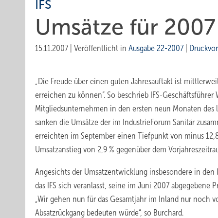
IFS
Umsätze für 2007 
15.11.2007
|
Veröffentlicht in
Ausgabe 22-2007
|
Druckvo
„Die Freude über einen guten Jahresauftakt ist mittlerw
erreichen zu können“. So beschrieb IFS-Geschäftsführer
Mitgliedsunternehmen in den ersten neun Monaten des 
sanken die Umsätze der im Indus­trieForum Sanitär zu
erreichten im September einen Tiefpunkt von minus 12,8 %
Umsatzanstieg von 2,9 % gegenüber dem Vorjahreszeitra
Angesichts der Umsatzentwicklung insbesondere in den le
das IFS sich veranlasst, seine im Juni 2007 abgegebene 
„Wir gehen nun für das Gesamtjahr im Inland nur noch v
Absatzrückgang bedeuten würde“, so Burchard.