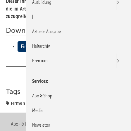
Dieser Inhalt liegt nur als PDF-Datei vor. Bitte öffnen Sie
Ausbildung
die im Artikel verlinkte Datei, um auf den Inhalt
zuzugreifen.
|
Downloads:
Aktuelle Ausgabe
Heftarchiv
Firmen + Fakten
Premium
Teilen
Link kopieren
Services
Tags
Abo & Shop
Firmen & Fakten
Firmen + Fakten
Media
Abo- & Leserservice
AGB
Alle Inhalte chronologisch
Newsletter