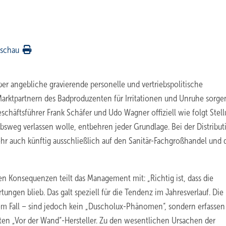
rschau
er angebliche gravierende personelle und vertriebspolitische
arktpartnern des Badproduzenten für Irritationen und Unruhe sorge
häftsführer Frank Schäfer und Udo Wagner offiziell wie folgt Stell
ebsweg verlassen wolle, entbehren jeder Grundlage. Bei der Distribut
r auch künftig ausschließlich auf den Sanitär-Fachgroßhandel und 
n Konsequenzen teilt das Management mit: „Richtig ist, dass die
ngen blieb. Das galt speziell für die Tendenz im Jahresverlauf. Die
em Fall – sind jedoch kein „Duscholux-Phänomen“, sondern erfassen
ten „Vor der Wand“-Hersteller. Zu den wesentlichen Ursachen der