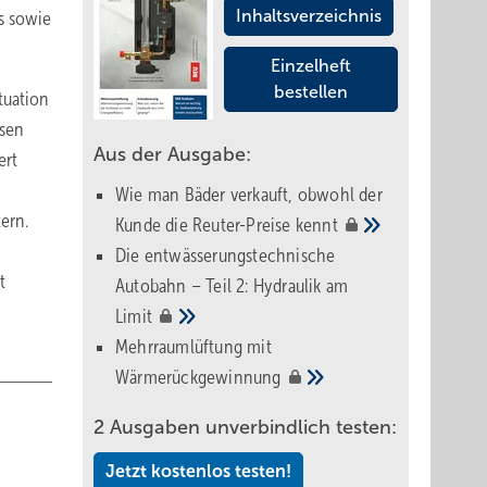
Inhaltsverzeichnis
s sowie
Einzelheft
bestellen
tuation
isen
Aus der Ausgabe:
ert
Wie man Bäder verkauft, obwohl der
ern.
Kunde die Reuter-Preise
kennt
Die entwässerungstechnische
t
Autobahn – Teil 2: Hydraulik am
Limit
Mehrraumlüftung mit
Wärmerückgewinnung
2 Ausgaben unverbindlich testen:
Jetzt kostenlos testen!