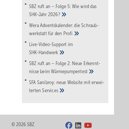
SBZ ruft an – Folge 5: Wie wird das
SHK-Jahr
2026?
Wera Adventskalender: die Schraub­
werk­statt für den
Pro­fi
Live-Video-Support im
SHK-Handwerk
SBZ ruft an – Folge 2: Neue Erkennt­
nisse beim
Wärme­pumpen­test
SFA Sanibroy: neue Web­site mit erwei­
terten
Services
© 2026 SBZ