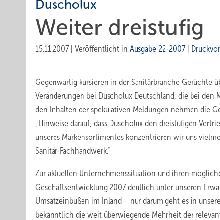
Duscholux
Weiter dreistufig
15.11.2007
|
Veröffentlicht in
Ausgabe 22-2007
|
Druckvo
Gegenwärtig kursieren in der Sanitärbranche Gerüchte üb
Veränderungen bei Duscholux Deutschland, die bei den M
den Inhalten der spekulativen Meldungen nehmen die Gesc
„Hinweise darauf, dass Duscholux den dreistufigen Vertri
unseres Markensortimentes konzentrieren wir uns vielmeh
Sanitär-Fachhandwerk.“
Zur aktuellen Unternehmenssitua­tion und ihren mögliche
Geschäftsentwicklung 2007 deutlich unter unseren Erwartu
Umsatzeinbußen im Inland – nur darum geht es in unser
bekanntlich die weit überwiegende Mehrheit der relevan