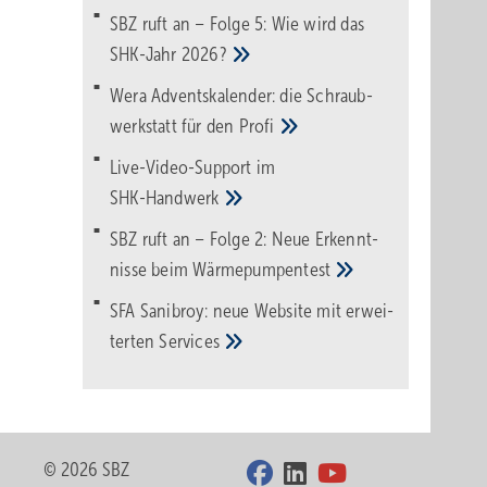
SBZ ruft an – Folge 5: Wie wird das
SHK-Jahr
2026?
Wera Adventskalender: die Schraub­
werk­statt für den
Pro­fi
Live-Video-Support im
SHK-Handwerk
SBZ ruft an – Folge 2: Neue Erkennt­
nisse beim
Wärme­pumpen­test
SFA Sanibroy: neue Web­site mit erwei­
terten
Services
© 2026 SBZ