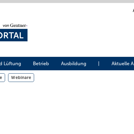
d Lüftung
Betrieb
Ausbildung
|
Aktuelle 
e
Webinare