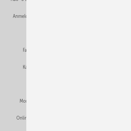
Anmelden
Anmeldung & Registrierung
Newsletter
Datenschutz
E-Paper
Editor's choice
Fachbeiträge
Gentner Verlag
Impressum
Karriere bei Gentner
Team
Mediaservice
Mitgliedschaften und Engagement
Montagezeiten Heizung
Montagezeiten Sanitär
Online Mediadaten
Privacy Manager
RSS-Feed