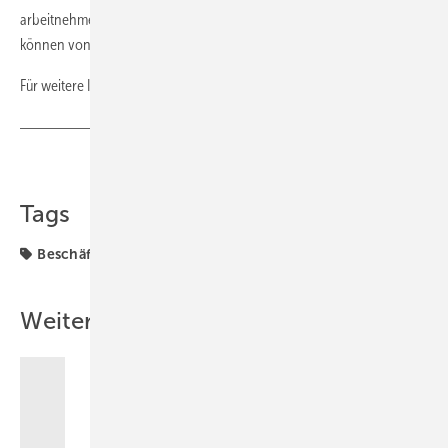
arbeitnehmerfinanzierte Variante der bKV wechseln. Auch Angehörige
können von den passgenauen Lösungen profitieren.
Für weitere Informationen klicken Sie
hier!
Teilen
Link kopieren
Tags
Beschäftigten
Weitere Inhalte