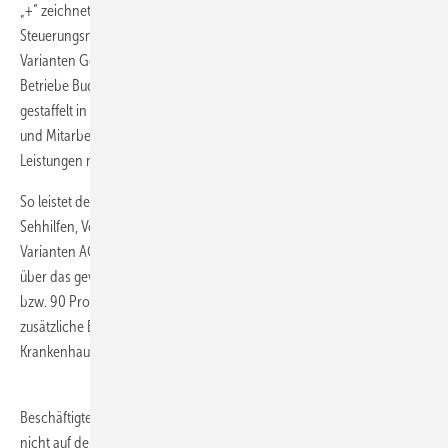
„+“ zeichnet sich durch optimierte Tarifbausteine und erweiterte
Steuerungsmöglichkeiten für Unternehmen aus: Bei den Budget-
Varianten GesundAKTIV+, GesundAGIL+ und GesundVITAL+ können
Betriebe Budgethöhen zwischen 300 und 1.500 Euro festlegen –
gestaffelt in 300 Euro-Schritten. Die versicherten Mitarbeiterinnen
und Mitarbeiter können dieses Budget frei für die versicherten
Leistungen nutzen.
So leistet der Grundbaustein GesundAKTIV+ unter anderem für
Sehhilfen, Vorsorgeuntersuchungen und beim Zahnarzt. Mit den
Varianten AGIL+ und VITAL+ lassen sich die Leistungen für Zahnersatz
über das gewählte Budget hinaus aufstocken – und zwar bis auf 70
bzw. 90 Prozent. Ergänzt werden können die Budget-Varianten durch
zusätzliche Bausteine zum Beispiel für eine bessere Versorgung im
Krankenhaus.
Beschäftigte, die in den Ruhestand wechseln, brauchen dennoch
nicht auf den Versicherungsschutz zu verzichten. Sie können in die