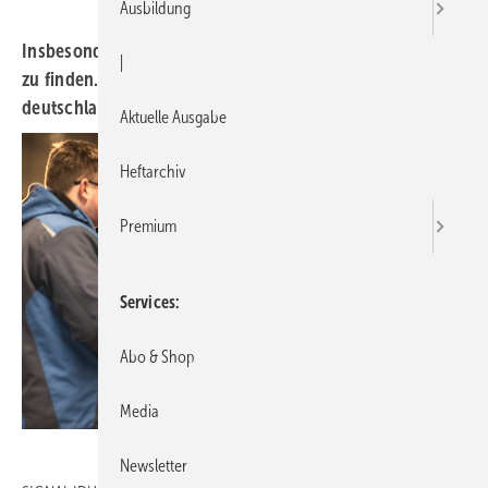
Ausbildung
Insbesondere dem Mittelstand fällt es schwer, Fachkräfte
|
zu finden. Diese Situation verschärft sich
deutschlandweit, wie aktuelle Studien zeigen.
Aktuelle Ausgabe
Heftarchiv
Premium
Services
Abo & Shop
Media
SIGNAL IDUNA Gruppe
Newsletter