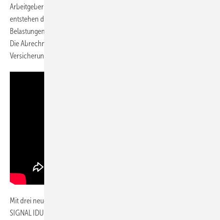
Arbeitgeberportal von SIGNAL IDUNA verwalten. Darüber hinaus
entstehen den Betrieben weder höherer Aufwand noch zusätzliche
Belastungen, wenn die Versicherten ihre bKV in Anspruch nehmen:
Die Abrechnung erfolgt direkt und datensicher zwischen dem
Versicherungsunternehmen und den Beschäftigten.
Mit drei neuen Budget-Varianten und optimierten Bausteintarifen hat
SIGNAL IDUNA ihr bKV-Angebot weiter abgerundet. Die Produktlinie