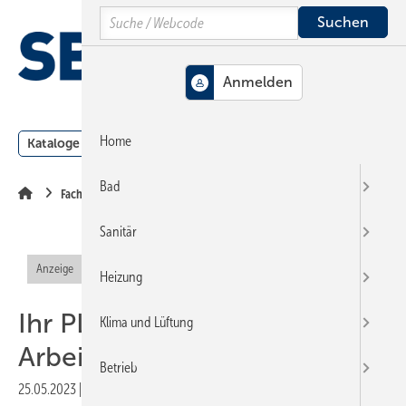
Springe
Springe
Springe
Search
auf
auf
auf
Hauptinhalt
Hauptmenü
SiteSearch
MENÜ
Home
Kataloge
Meldungen
Podcast
Produkte
Webin
Bad
Fachkräftegewinnung
Sanitär
Anzeige
Heizung
Ihr PLUS auf dem
Klima und Lüftung
Arbeitsmarkt
Betrieb
25.05.2023
|
Druckvorschau