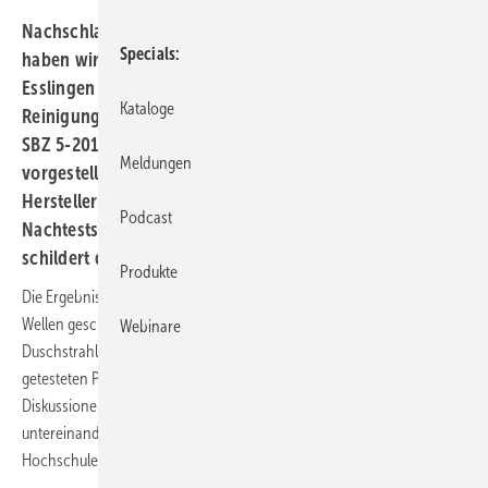
Nachschlag zum SBZ-Praxistest
Im SBZ-Praxistest 2017
Specials
haben wir in Zusammenarbeit mit der Hochschule
Esslingen zehn Dusch-WCs von zehn Anbietern auf
Kataloge
Reinigungsqualität und Funktionen hin überprüft. In der
SBZ 5-2017 wurden die Ergebnisse und der Prüfbericht
Meldungen
vorgestellt, in der SBZ 6-2017 die Reaktionen der
Hersteller. Anschließend führten wir eine Reihe von
Podcast
Nachtests durch. Warum und was dabei herauskam,
schildert der Beitrag.
Produkte
Die Ergebnisse unseres SBZ-Praxistests Dusch-WCs haben hohe
Wellen geschlagen in der SHK-Branche. Vor allem die
Webinare
Duschstrahlwirkung und die Selbstreinigungsleistung der zehn
getesteten Produkte standen im Mittelpunkt vieler Gespräche und
Diskussionen – zwischen den Dusch-WC-Anbietern (auch
untereinander) und der SBZ und unserem Prüfteam von der
Hochschule Esslingen rund um Professor Hans Messerschmid.