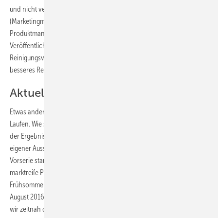
und nicht verpflichtend. Wie zum Beispiel Claudio Conigliello
(Marketingmanager Vitra Bad) mitteilt, habe das Vitra-
Produktmanagement in der Türkei nach Rücksprache bezüglich der
Veröffentlichung des SBZ-Praxistests den Ablauf beim
Reinigungsvorgang an der Duschdüse sofort umgestellt, um ein
besseres Reinigungsergebnis zu erzielen.
Aktuelles Serienmodell nachgetestet
Etwas anders verhält sich der Fall beim getesteten Dusch-WC von
Laufen. Wie sich nach vollzogenem Test und nach Veröffentlichung
der Ergebnisse herausgestellt hat, hatte uns das Unternehmen laut
eigener Aussage ein Testobjekt zur Verfügung gestellt, das aus einer
Vorserie stammt. Es handelte sich demnach nicht um das letztlich
marktreife Produkt. „Das getestete Produktmuster wurde im
Frühsommer 2016 geliefert und stammt damit aus der Vorserie (Stand
August 2016). Um den finalen Leistungsstand nachzuweisen, werden
wir zeitnah den Test an der Hochschule Esslingen mit einem aktuellen