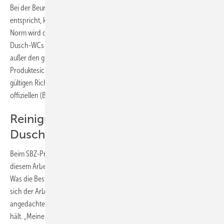
Bei der Beurteilung, ob ein Produkt gewissen Anforderungen
entspricht, können Normen zugrunde gelegt werden. Eine solche
Norm wird derzeit von einem Arbeitskreis (im IEC) der Hersteller von
Dusch-WCs auf internationaler Ebene erarbeitet. Momentan gibt es
außer den grundlegenden gesetzlichen Anforderungen nach dem
Produktesicherheitsgesetz auf dem deutschen Markt noch keine
gültigen Richtlinien für Dusch-WCs – und demnach auch keine
offiziellen (Bewertungs-)Maßstäbe.
Reinigungsqualität und saubere
Duschdüsen
Beim SBZ-Praxistest haben wir uns an den aktuellen Vorschlägen aus
diesem Arbeitskreis orientiert. Erkenntnis und Diskussionspunkt Nr. 1:
Was die Bestimmung der Qualität des Duschstrahls betrifft, so sollte
sich der Arbeitskreis entscheiden, welche der drei momentan
angedachten Testvarianten er für die aussagekräftigste Möglichkeit
hält. „Meiner Meinung nach sollte dieser Test dann möglichst nahe an