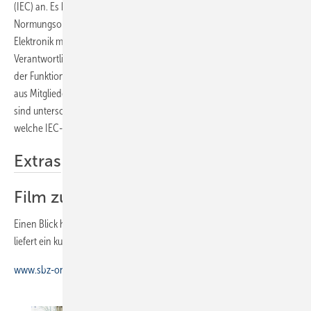
(IEC) an. Es handelt sich eigentlich um eine internationale
Normungsorganisation für Normen im Bereich der Elektrotechnik und
Elektronik mit Sitz in Genf. Interessanterweise haben sich die
Verantwortlichen im IEC erstmals Gedanken gemacht über Formen
der Funktions- und Qualitätskontrolle von Dusch-WCs. Die IEC besteht
aus Mitgliedern, genannt nationale Komitees (NC). Nationale Komitees
sind unterschiedlich organisiert. Aber etwa 90 % der Mitarbeiter,
welche IEC-Standards vorbereiten, arbeiten in der Industrie.
Extras
Film zum Test
Einen Blick hinter die Kulissen des SBZ-Praxistests 2017 Dusch-WCs
liefert ein kurzer Film. Er zeigt, was und wie getestet wurde:
www.sbz-online.de/Zeitschrift/Extras-zum-Heft