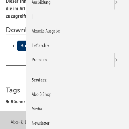
Dieser Inhalt liegt nur als PDF-Datei vor. Bitte öffnen Sie
Ausbildung
die im Artikel verlinkte Datei, um auf den Inhalt
zuzugreifen.
|
Downloads:
Aktuelle Ausgabe
Heftarchiv
Bücher + Medien
Premium
Teilen
Link kopieren
Services
Tags
Abo & Shop
Bücher & Medien
Bücher + Medien
Media
Abo- & Leserservice
AGB
Alle Inhalte chronologisch
Newsletter