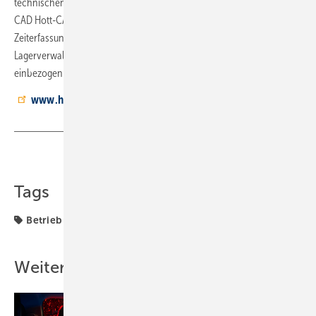
technischen Softwarelösungen der Hottgenroth Gruppe sind über die
CAD Hott-CAD als Grundlage für Stücklisten möglich. Apps für
Zeiterfassung und Kundendienstplanung oder Zusatzmodule für
Lagerverwaltung und Projektmanagement können optional
einbezogen werden.
www.hottgenroth.de
Teilen
Link kopieren
Tags
Betrieb + Organisation
Hottgenroth
Weitere Inhalte