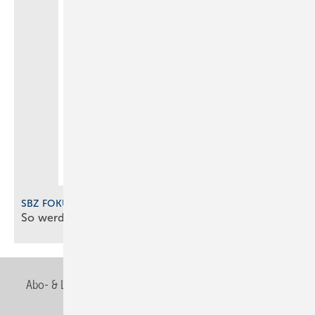
SBZ FOKUS Digitalisierung 2025
So werden SHK-Betriebe digital gut
gemanagt
Abo- & Leserservice
AGB
Alle Inhalte chronologisch