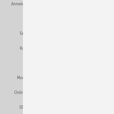
Anmelden
Anmeldung & Registrierung
Newsletter
Datenschutz
E-Paper
Editor's choice
Fachbeiträge
Gentner Verlag
Impressum
Karriere bei Gentner
Team
Mediaservice
Mitgliedschaften und Engagement
Montagezeiten Heizung
Montagezeiten Sanitär
Online Mediadaten
Privacy Manager
RSS-Feed
SBZ abonnieren
Veranstaltungen / Webinare