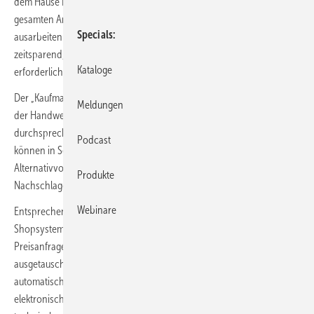
dem Hause Hottgenroth begleitet Handwerksunternehmer durch den
gesamten Arbeitsalltag: Kundendaten organisieren, Angebote
Specials
ausarbeiten und Rechnungen erstellen sind zentrale Aufgaben, die
zeitsparend, zuverlässig und einfach umgesetzt werden. Falls
Kataloge
erforderlich, steht auch ein mehrstufiges Mahnwesen bereit.
Der „Kaufmann“ erstellt Angebote schnell und unkompliziert, sodass
Meldungen
der Handwerker diese vor Ort gemeinsam mit den Kunden
durchsprechen und aufbereiten kann. Die Wünsche der Kunden
Podcast
können in Sekundenschnelle aufgenommen und in
Alternativvorschläge umgesetzt werden, ohne langwieriges
Produkte
Nachschlagen in Preislisten und Katalogen.
Webinare
Entsprechende Schnittstellen sorgen für eine Anbindung an die
Shopsysteme des Großhandels: Über IDS-Connect können
Preisanfragen gestellt, Bestellungen aufgegeben und Warenkörbe
ausgetauscht werden, SHK-Connect aktualisiert Produktstammdaten
automatisch. Die ZUGFeRD-Schnittstelle ermöglicht den
elektronischen Rechnungstausch. Mengenübernahmen aus den