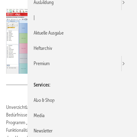
Ausbildung
|
Aktuelle Ausgabe
Heftarchiv
Premium
Bild: Hottgenroth/ETU
Services
Abo & Shop
Unverzichtbar für jeden Handwerker ist eine auf die speziellen
Bedürfnisse des Betriebs abgestimmte kaufmännische Software. Das
Media
Programm „Kaufmann“ verfügt über alle Eigenschaften und
Funktionalitäten einer SHK-gerechten Lösung. Die Anwendung aus
Newsletter