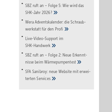
SBZ ruft an – Folge 5: Wie wird das
SHK-Jahr
2026?
Wera Adventskalender: die Schraub­
werk­statt für den
Pro­fi
Live-Video-Support im
SHK-Handwerk
kunft
genüber
SBZ ruft an – Folge 2: Neue Erkennt­
nisse beim
Wärme­pumpen­test
zum
SFA Sanibroy: neue Web­site mit erwei­
terten
Services
er Herr
rotz