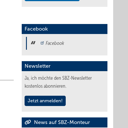
Facebook
fordert
Facebook
den,
fordert
Newsletter
en. Was
Ja, ich möchte den SBZ-Newsletter
kostenlos abonnieren.
Jetzt anmelden!
News auf SBZ-Monteur