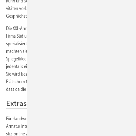
Kuhn und Sebastian Turner, die im Rahmen ihrer Wahlkampf-Akti­
vitäten vorbeischauten. Die Aktivitäten der Firma Volk waren
Gesprächsthema Nr. 1 in Birkach.
Die XXL-Armatur wurde übrigens nicht von Hansa, sondern von der
Firma Südluft in Bayern hergestellt, die eigentlich auf Luftleitsysteme
spezialisiert ist. Für den ungewöhnlichen Auftrag des Installateurs Volk
machten sie jedoch gerne eine Ausnahme. Die aus Edelstahl-
Spiegelblech gefertigte Riesen-Armatur hat 4000 Euro gekostet und ist
jedenfalls eine originelle Visitenkarte für den Fachhandwerksbetrieb.
Sie wird besonders an heißen Sommertagen mit ihrem angenehmen
Plätschern für eine frische und wohltuende Atmosphäre sorgen. Klar,
dass da die Kunden nicht ausbleiben.
Extras
Für Handwerkskollegen, die sich für die Abmessungen der XXL-
Armatur interessieren, haben wir die Konstruktionszeichnungen auf
sbz-online zum Download bereit gestellt.