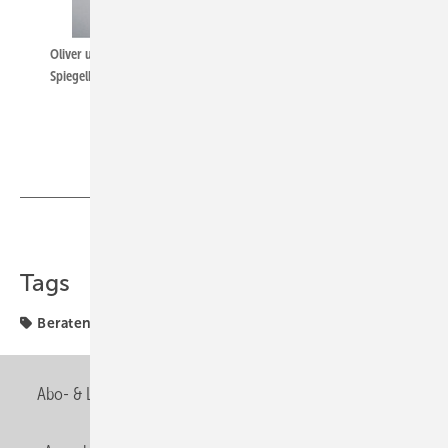
Oliver und Sibylle Volk und ihre Brunnenanlage mit aus Edelstahl-
Spiegelblech gefertigter XXL-Armatur.
Teilen
Link kopieren
Tags
Beraten & Verkaufen
Beraten + Verkaufen
Abo- & Leserservice
AGB
Alle Inhalte chronologisch