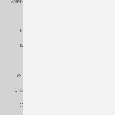
Anmelden
Anmeldung & Registrierung
Newsletter
Datenschutz
E-Paper
Editor's choice
Fachbeiträge
Gentner Verlag
Impressum
Karriere bei Gentner
Team
Mediaservice
Mitgliedschaften und Engagement
Montagezeiten Heizung
Montagezeiten Sanitär
Online Mediadaten
Privacy Manager
RSS-Feed
SBZ abonnieren
Veranstaltungen / Webinare