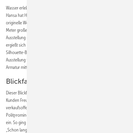
Wasser erleben – den Slogan des Stuttgarter Armaturenherstellers
Hansa hat Handwerksmeister Oliver Volk aus Stuttgart-Birkach auf
originelle Weise interpretiert: Eine maßangefertigte, fast zweieinhalb
Meter große Hansastela-Armatur schmückt den Eingangsbereich der
Ausstellung des siebenköpfigen Familienbetriebs. Wie ein Wasserfall
ergießt sich das kühle Nass aus der Riesen-Armatur in eine Cubo
Silhouette-Badewanne von Bette. Unter dem Parkplatz vor der
Ausstellung wurde ein 3500-Liter-Tank platziert, durch den die
Armatur mittels Pumpe im Umlaufverfahren mit Wasser gespeist wird.
Blickfang vor der Ausstellung
Dieser Blickfang bereitet nicht nur Familie Volk, sondern auch ihren
Kunden Freude. Am 24. Juni lud der Installateurbetrieb anlässlich des
verkaufsoffenen Sonntags unter Anwesenheit der lokalen
Politprominenz zur Einweihung des außergewöhnlichen Brunnens
ein. So ging für Handwerksmeister Oliver Volk ein Traum in Erfüllung:
„Schon lange hatten meine Frau und ich die Idee eines eigenen,