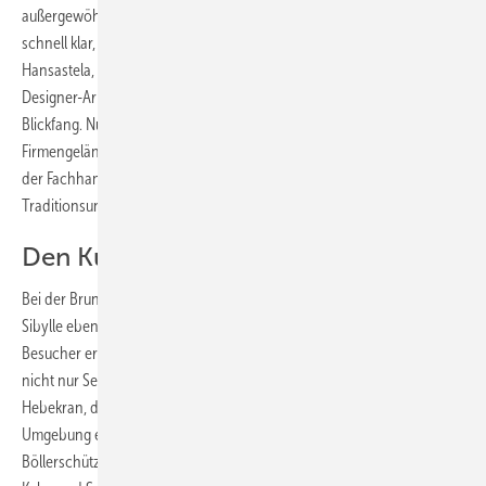
außergewöhnlichen Brunnens“, erzählt der Installateur, „und uns war
schnell klar, dass dafür nur meine persönliche Lieblingsarmatur, die
Hansastela, infrage kommt.“ Mit ihrer futuristischen Optik ist die
Designer-Armatur bereits in Originalgröße ein außergewöhnlicher
Blickfang. Nun sorgt die Stela in zehnfacher Vergrößerung auf dem
Firmengelände in Birkach für Aufsehen. Seit über 20 Jahren bevorzugt
der Fachhandwerker Produkte des Stuttgarter
Traditionsunternehmens.
Den Kunden viel geboten
Bei der Brunneneröffnung zeigten sich Oliver Volk und seine Frau
Sibylle ebenso kreativ wie beim Entwurf des neuen Brunnens.
Besucher erhielten eine unterhaltsame Mischung: Attraktionen waren
nicht nur Sekt und Kuchen, sondern auch ein 40 Meter hoher
Hebekran, der Mutigen eine grandiose Rundumsicht auf die
Umgebung ermöglicht hat. Mit von der Partie waren auch die
Böllerschützen des Schützenvereins sowie die OB-Kandidaten Fritz