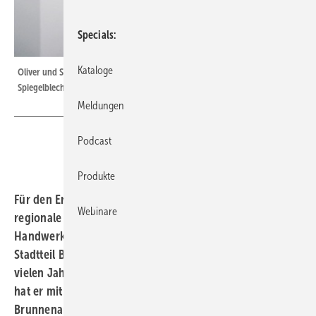
Specials
Kataloge
Oliver und Sibylle Volk und ihre Brunnenanlage mit aus Edelstahl-
Spiegelblech gefertigter XXL-Armatur.
Meldungen
Podcast
Produkte
Für den Erfolg eines Handwerksbetriebes ist der
Webinare
regionale Firmenchef ein wesentlicher Erfolgsfaktor.
Handwerksunternehmer Oliver Volk aus dem Stuttgarter
Stadtteil Birkach macht beim Stadtteilfest schon seit
vielen Jahren mit einem Tag der offenen Tür mit. Diesmal
hat er mit der Einweihung einer außergewöhnlichen
Brunnenanlage alle Aufmerksamkeit auf sich gezogen.