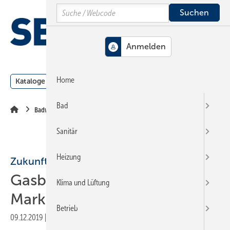
Springe
Springe
Springe
Search
auf
auf
auf
Hauptinhalt
Hauptmenü
SiteSearch
MENÜ
Home
Kataloge
Meldungen
Podcast
Produkte
Webin
Bad
Badwelt
Sanitär
Heizung
Zukunft Erdgas
Gasbranche mit neuem
Klima und Lüftung
Markendesign
Betrieb
09.12.2019
|
Druckvorschau