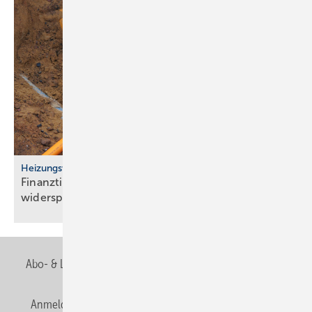
Heizungswende
Finanztip: Kosten für Gasan­schluss-Stillle­gung
widersprechen
Abo- & Leserservice
AGB
Alle Inhalte chronologisch
Anmelden
Anmeldung & Registrierung
Newsletter