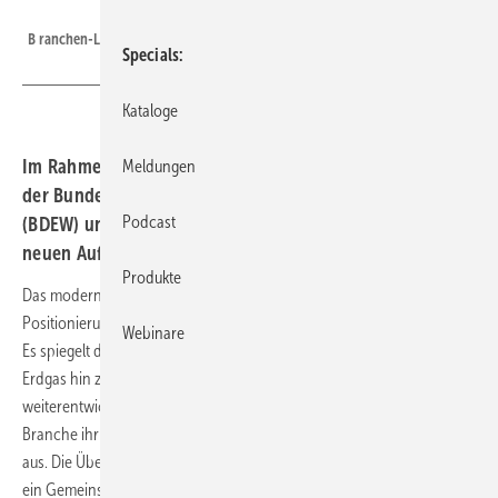
BDEW / Zukunft Erdgas
B ranchen-Logo im neuen Design
Specials
Kataloge
Im Rahmen einer Branchenveranstaltung in Berlin haben
Meldungen
der Bundesverband der Energie- und Wasserwirtschaft
Podcast
(BDEW) und die Initiative Zukunft ERDGAS gestern den
neuen Auftritt der Marke „Erdgas“ präsentiert.
Produkte
Das moderne Markendesign ist das Resultat eines mehrstufigen
Positionierungs-Prozesses, an dem die gesamte Branche beteiligt war.
Webinare
Es spiegelt den Wandel der Gaswirtschaft wider, die ihr Produkt von
Erdgas hin zu grünen Gasen wie Wasserstoff und Biogas
weiterentwickelt. Mit dem neuen Claim „Für gutes Klima“ drückt die
Branche ihr klares Bekenntnis zum Klimaschutz und zur Energiewende
aus. Die Überarbeitung des Markendesigns und der -positionierung ist
ein Gemeinschaftsprojekt vom BDEW und Zukunft ERDGAS.