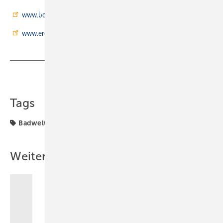
www.bdew.de
www.erdgas.info
Teilen
Link kopieren
Tags
Badwelt
Erdgas
Weitere Inhalte