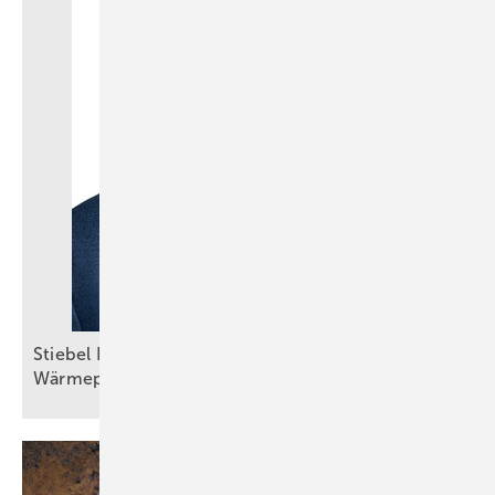
Stiebel Eltron: Selbstbewusster Auftritt trotz
Wärmepumpenkrise