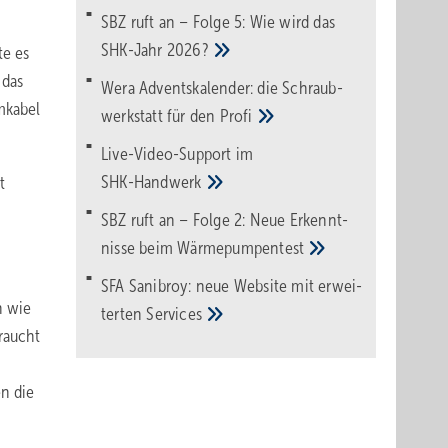
SBZ ruft an – Folge 5: Wie wird das
SHK-Jahr
2026?
te es
 das
Wera Adventskalender: die Schraub­
mkabel
werk­statt für den
Pro­fi
Live-Video-Support im
SHK-Handwerk
t
SBZ ruft an – Folge 2: Neue Erkennt­
nisse beim
Wärme­pumpen­test
SFA Sanibroy: neue Web­site mit erwei­
n wie
terten
Services
raucht
n die