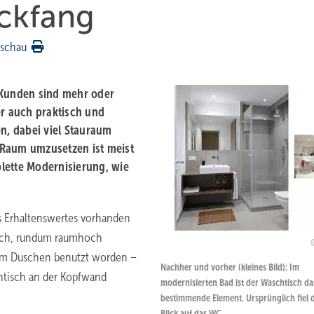
ickfang
rschau
Kunden sind mehr oder
er auch praktisch und
en, dabei viel Stauraum
 Raum umzusetzen ist meist
lette Modernisierung, wie
ts Erhaltenswertes vorhanden
lich, rundum raumhoch
 zum Duschen benutzt worden –
Nachher und vorher (kleines Bild): Im
htisch an der Kopfwand
modernisierten Bad ist der Waschtisch da
bestimmende Element. Ursprünglich fiel 
Blick auf das WC.