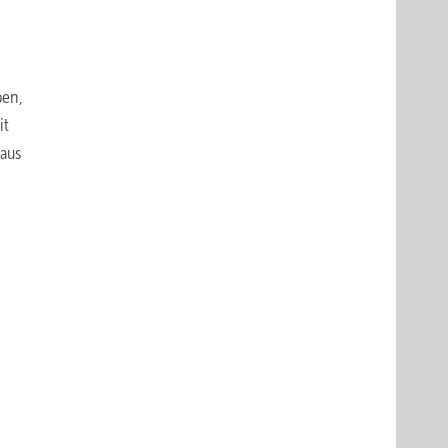
ben,
it
 aus