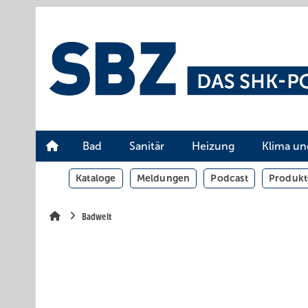
Springe
Springe
Springe
auf
auf
auf
Hauptinhalt
Hauptmenü
SiteSearch
Bad
Sanitär
Heizung
Klima un
Kataloge
Meldungen
Podcast
Produkt
Badwelt