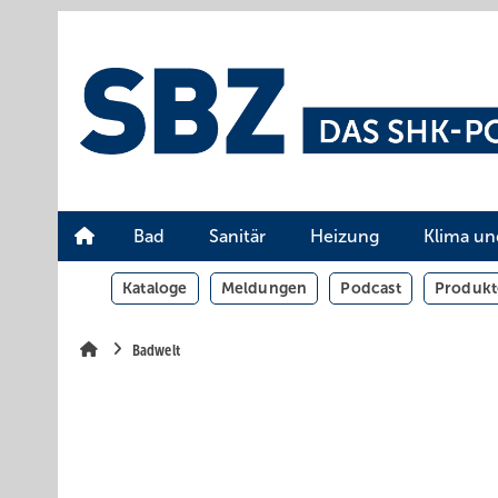
Springe
Springe
Springe
auf
auf
auf
Hauptinhalt
Hauptmenü
SiteSearch
Bad
Sanitär
Heizung
Klima un
Kataloge
Meldungen
Podcast
Produkt
Badwelt