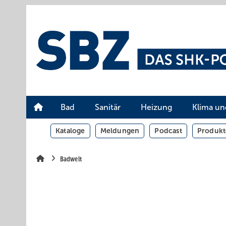
Springe
Springe
Springe
auf
auf
auf
Hauptinhalt
Hauptmenü
SiteSearch
Bad
Sanitär
Heizung
Klima un
Kataloge
Meldungen
Podcast
Produkt
Badwelt