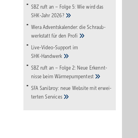
SBZ ruft an – Folge 5: Wie wird das
SHK-Jahr
2026?
Wera Adventskalender: die Schraub­
werk­statt für den
Pro­fi
Live-Video-Support im
SHK-Handwerk
SBZ ruft an – Folge 2: Neue Erkennt­
nisse beim
Wärme­pumpen­test
SFA Sanibroy: neue Web­site mit erwei­
terten
Services