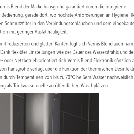
rnis Blend der Marke hansgrohe garantiert durch die integrierte
e Bedienung, gerade dort, wo höchste Anforderungen an Hygiene, 
ten Schmutzfilter in den Verbindungsschläuchen und dem eingebaut
ion mit geringer Ausfallhäufigkeit.
mit reduzierten und glatten Kanten fügt sich Vernis Blend auch har
Dank flexibler Einstellungen wie der Dauer des Wasserstrahls und de
- oder Netzbetrieb orientiert sich Vernis Blend Elektronik gänzlich 
von hansgrohe verfügt über die Funktion der thermischen Desinfekti
en durch Temperaturen von bis zu 70°C heißem Wasser nachweislich
zung als Trinkwasserquelle an öffentlichen Waschplätzen.