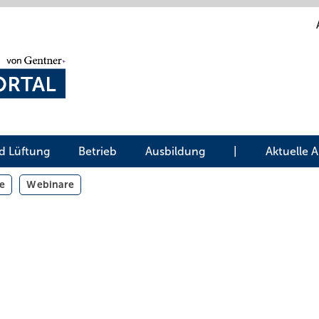
d Lüftung
Betrieb
Ausbildung
|
Aktuelle 
e
Webinare