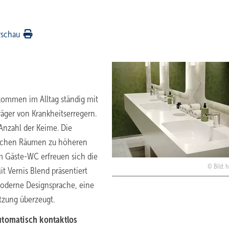
rschau
kommen im Alltag ständig mit
räger von Krankheitserregern.
nzahl der Keime. Die
tlichen Räumen zu höheren
m Gäste-WC erfreuen sich die
Bild: 
t Vernis Blend präsentiert
moderne Designsprache, eine
tzung überzeugt.
utomatisch kontaktlos