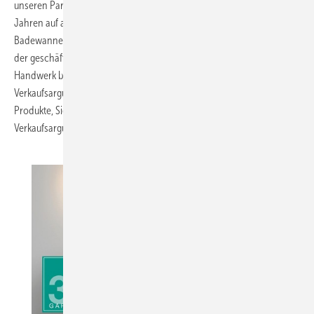
unseren Partnern gegenüber mit einer Gewährleistung von dreißig
Jahren auf all unsere Stahl/Email-Produkte dokumentieren – sei es bei
Badewannen, Duschwannen, Duschflächen oder Waschtischen,“ so
der geschäftsführende Gesellschafter Thilo C. Pahl. „Für Handel und
Handwerk bedeutet das Sicherheit und zusätzliche
Verkaufsargumente: Vertrauen in die langlebige Qualität unserer
Produkte, Sicherheit hinsichtlich zufriedener Kunden und
Verkaufsargumente für den dreistufigen Vertriebsweg.“