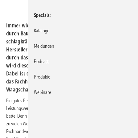
Specials
Immer wieder wird der preisaggressive Wettbewerb
Kataloge
durch Baumarkt, Internet & Co beklagt. Ein
schlagkräftiges Argument da­gegen sind
Meldungen
Herstellergarantien, die ausschließlich beim Einbau
durch das Fachhandwerk gewährt werden. Nur leider
Podcast
wird dieses ­Instrument häufig nicht offensiv genutzt.
Dabei ist es die Summe der vielen einzelnen Vorteile, die
Produkte
das Fachhandwerk bei der Kundenberatung in die
Waagschale werfen sollte.
Webinare
Ein gutes Beispiel für ein vertriebsweg­exklusives
Leistungsversprechen ist die 30-jährige Garantiezusage der Firma
Bette. Denn die gewährt das Delbrücker Unternehmen im Gegensatz
zu vielen Wettbewerbern nur bei der Montage durch das
Fachhandwerk. Damit liegt der Spezialist für Badobjekte aus