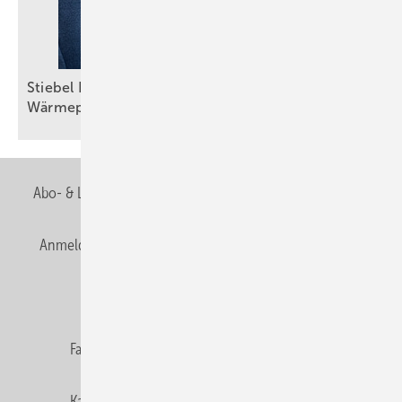
Stiebel Eltron: Selbstbewusster Auftritt trotz
Wärmepumpenkrise
Abo- & Leserservice
AGB
Alle Inhalte chronologisch
Anmelden
Anmeldung & Registrierung
Newsletter
Datenschutz
E-Paper
Editor's choice
Fachbeiträge
Gentner Verlag
Impressum
Karriere bei Gentner
Team
Mediaservice