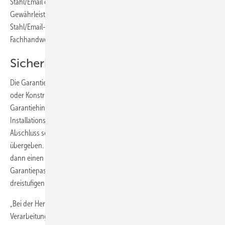
Stahl/Email deutlich über der gesetzlich vorgeschriebenen
Gewährleistungspflicht von zwei Jahren. Voraussetzung ist, dass das
Stahl/Email-Produkt nachweislich über das konzessionierte
Fachhandwerk gekauft und installiert wurde.
Sicherheit und gute Argumente
Die Garantie umfasst alle Produktmängel, die auf einen Herstellungs-
oder Konstruktionsfehler zurückzuführen sind. In den Pflege- und
Garantiehinweisen, die jedem Produkt beigefügt sind, hat Bette eine
Installationsquittierung integriert. Diese kann der Handwerker nach
Abschluss seiner Arbeiten ausgefüllt an den Endverbraucher
übergeben. Auf Wunsch stellt Bette gegen Vorlage der Quittierung
dann einen persönlich auf den Endverbraucher ausgestellten
Garantiepass aus. So will das Unternehmen einen Impuls für den
dreistufigen Vertriebsweg geben.
„Bei der Herstellung setzen wir auf beste Materialauswahl, erstklassige
Verarbeitung und strengste Qualitätskontrollen. Das möchten wir