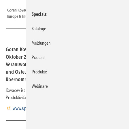
Uponor
Goran Kovacev (40), Vice President, Sales & Marketing Central and Eastern
Specials
Europe & International bei Uponor
Kataloge
Meldungen
Goran Kovacev (40) hat bei Uponor mit Wirkung zum 15.
Oktober 2019 im Segment Building Solutions Europe die
Podcast
Verantwortung für Vertrieb und Marketing in Zentral-
und Osteuropa sowie in den internationalen Märkten
Produkte
übernommen.
Webinare
Kovacev ist für die Weiterentwicklung der Vertriebs-Prozesse und die
Produktivitäts-Steigerung der Vertriebseinheiten zuständig.
www.uponor.de