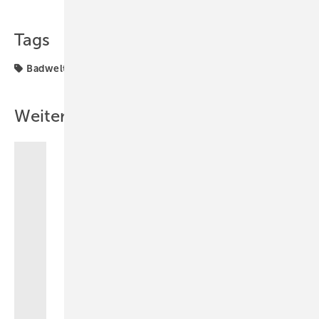
Teilen
Link kopieren
Tags
Badwelt
Uponor
Weitere Inhalte