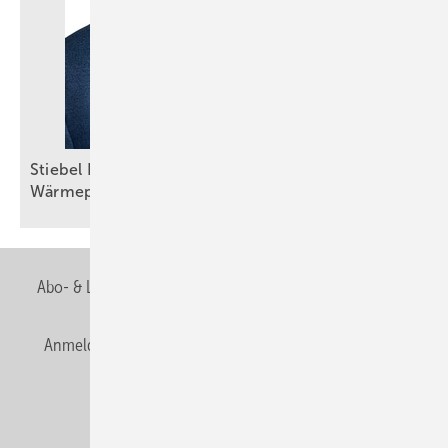
Stiebel Eltron: Selbstbewusster Auftritt trotz
Wärmepumpenkrise
Abo- & Leserservice
AGB
Alle Inhalte chronologisch
Anmelden
Anmeldung & Registrierung
Newsletter
Datenschutz
E-Paper
Editor's choice