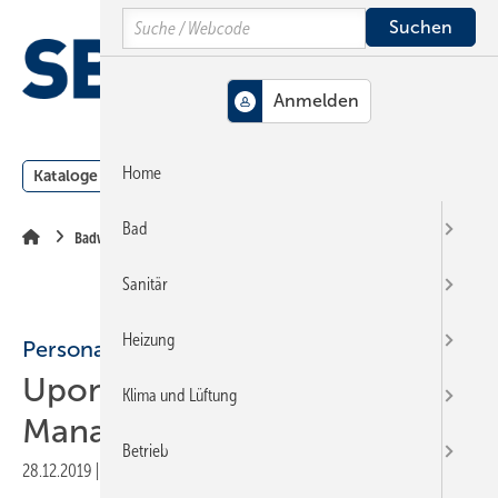
Springe
Springe
Springe
Search
auf
auf
auf
Hauptinhalt
Hauptmenü
SiteSearch
MENÜ
Home
Kataloge
Meldungen
Podcast
Produkte
Webin
Bad
Badwelt
Sanitär
Heizung
Personalie
Uponor verstärkt
Klima und Lüftung
Management
Betrieb
28.12.2019
|
Druckvorschau