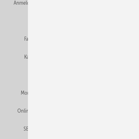
Anmelden
Anmeldung & Registrierung
Newsletter
Datenschutz
E-Paper
Editor's choice
Fachbeiträge
Gentner Verlag
Impressum
Karriere bei Gentner
Team
Mediaservice
Mitgliedschaften und Engagement
Montagezeiten Heizung
Montagezeiten Sanitär
Online Mediadaten
Privacy Manager
RSS-Feed
SBZ abonnieren
Veranstaltungen / Webinare