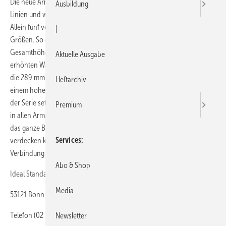
Die neue Armaturenserie Tesi von Ideal Standard verbindet gerade
Ausbildung
Linien und weiche Rundungen. Die Serie bietet eine große Vielfalt:
Allein fünf verschiedene Waschtischarmaturen in unterschiedlichen
|
Größen. So ermöglicht beispielsweise die höchste Armatur mit einer
Gesamthöhe von 301 mm reichlich Bewegungsfreiheit, selbst bei
Aktuelle Ausgabe
erhöhten Waschschalen. Große Gestaltungsfreiheit bietet ebenfalls
die 289 mm hohe Armaturenvariante mit einem seitlichen Griff und
Heftarchiv
einem hohen, schwenkbaren Auslauf. Die Bade- und Brausevarianten
der Serie setzen das Design fort. Die geradlinigen Formen finden sich
Premium
in allen Armaturen wieder und bilden so ein einheitliches Konzept für
das ganze Bad. Die geometrischen Rosetten der Aufputzarmaturen
Services
verdecken komplett die Wandanschlüsse und bilden eine lückenlose
Verbindung zum Armaturenkörper.
Abo & Shop
Ideal Standard
Media
53121 Bonn
Telefon (02 28) 52 10
Newsletter