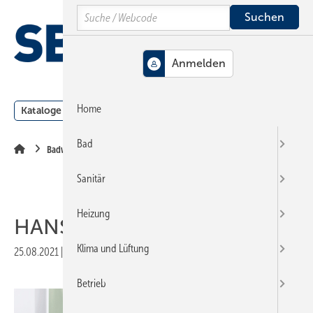
Springe
Springe
Springe
Search
auf
auf
auf
Hauptinhalt
Hauptmenü
SiteSearch
MENÜ
Home
Kataloge
Meldungen
Podcast
Produkte
Webin
Bad
Badwelt
Sanitär
Heizung
HANSALIGNA
Klima und Lüftung
25.08.2021
|
Veröffentlicht in
Ausgabe 11-2021
|
Druckvorschau
Betrieb