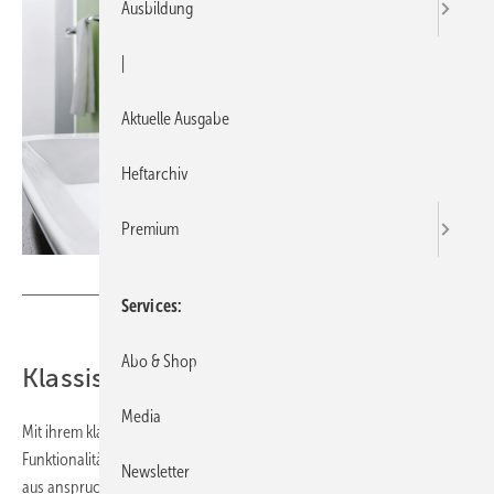
Ausbildung
|
Aktuelle Ausgabe
Heftarchiv
Premium
Bild: Hansa
Services
Abo & Shop
Klassisch stilvoll
Media
Mit ihrem klaren unverwechselbaren Stil und ihrer intelligenten
Funktionalität schafft die Serie HANSALIGNA eine perfekte Symbiose
Newsletter
aus anspruchsvollem Design und moderner Technik. Die abgerundete