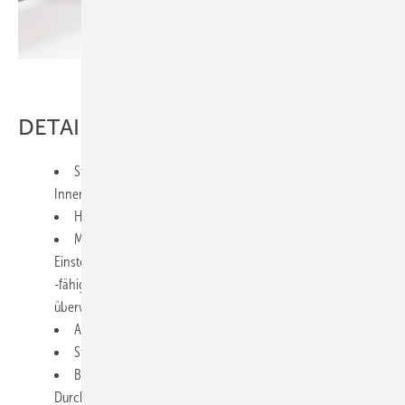
Bild: Hansa
DETAILS
Starkes Design: Kontrast ­zwischen sanft fließenden ­
Innenformen und strengen geometrischen Außenformen
Hygienischer und sauberer dank berührungsloser Funktion
Mit der HANSA Connect App können die allgemeinen
Einstellungen der Bluetooth
-fähigen Armatur angepasst und der Wasserverbrauch
überwacht werden
Automatischer Spülplan zur Vermeidung von Stagnation
Strahlregler manuell ein­stellbar
Besonders wassersparend mit nur 6 l/Min. bei 3 bar (mit
Durch­flussregler)