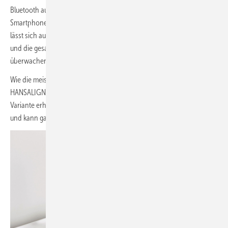
Bluetooth ausgestattet. So können Einstellungen einfach mit dem
Smartphone vorgenommen werden. Mit der HANSA Connect App
lässt sich außerdem der Wasserverbrauch, die Batterielebensdauer
und die gesamte Nutzung der Armatur einfach und bequem
überwachen.
Wie die meisten anderen berührungslosen Armaturen von HANSA ist
HANSALIGNA wahlweise mit Netzteil oder als batteriebetriebene
Variante erhältlich. Die Batterie hat eine Lebensdauer von 3-5 Jahren
und kann ganz einfach vom Benutzer gewechselt werden.