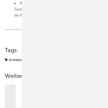
Mit der HANSA Connect App können die allgemeinen
Einstellungen der Bluetooth-fähigen Armatur angepasst und
der Wasserverbrauch überwacht werden
Teilen
Link kopieren
Tags
Armaturen
Badwelt
Weitere Inhalte