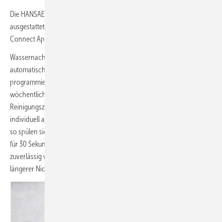
Die HANSAELECTRA-Armaturenvarianten sind mit Bluetooth
ausgestattet. So können die Einstellungen einfach mit der HANSA
Connect App vorgenommen werden.
Wassernachlaufzeit, die Sensorempfindlichkeit oder eine
automatische Hygienespülung, sind so im Handumdrehen
programmiert. Wird die Armatur für einige Zeit nicht benutzt, kann ein
wöchentlicher Zeitplan für die automatische Spülung erstellt werden.
Reinigungszeiten, Spülintervalle und Spüldauer lassen sich dabei
individuell anpassen. Auch eine nutzerabhängige Spülung ist möglich,
so spülen sich Armatur und Leitungen beispielsweise alle 72 Stunden
für 30 Sekunden automatisch selbst. Dadurch wird eine Stagnation
zuverlässig verhindert und die Trinkwasserqualität kann auch bei
längerer Nichtnutzung des Gebäudes durchgehend gesichert werden.