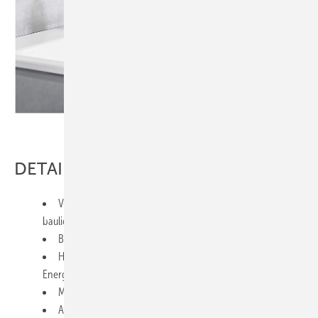
Bild: Hansa
DETAILS
Vielfältiges Angebot für alle persönlichen Vorlieben und
baulichen Voraussetzungen
Benutzerfreundliche Armaturentechnik
Hoher Hygienestandard, geringer Wasser- und
Energieverbrauch (spart bis zu 50% Wasser)
Minimaler Aufwand für Reinigung und Wartung
Automatischer Spülplan zur Vermeidung von Stagnation