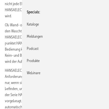
nicht jede Elektronik-Armatur ist für jeden Sanitärbereich geeignet.
HANSAELECTRA bietet eine Lösung, die allen Ansprüchen gerecht
Specials
wird.
Kataloge
Ob Wand- oder Standarmatur, kurzer oder langer Auslauf, Variante für
den Waschtisch oder die Dusche: Mit ihrem breiten Angebot bietet
Meldungen
HANSAELECTRA nahezu unbegrenzte Möglichkeiten. Zusätzlich
punktet
HANSAELECTRA mit hohem Hygieneanspruch: Da für die
Podcast
Bedienung kein Hautkontakt erforderlich ist, lässt sich das Risiko einer
Keim- und Bakterienübertragung erheblich reduzieren. Außerdem
Produkte
wird der Aufwand für Reinigung und Wartung minimiert.
HANSAELECTRA ist besonders für anspruchsvolle sanitäre
Webinare
Anforderungen in öffentlichen Gebäuden geeignet. Das Wasser läuft
nur, wenn sich die Hände zum Waschen unterhalb des Auslaufs
befinden, und stoppt, sobald die Hände weggenommen werden. Bei
der Serie HANSAELECTRA wurde sogar möglichem Vandalismus
vorgebeugt. Wird der Sensor bedeckt, schaltet die Armatur
automatisch ab.