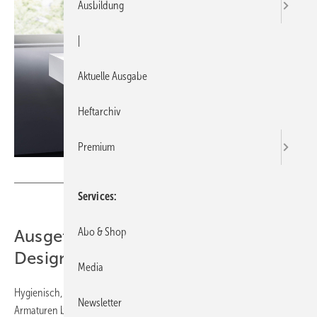
Ausbildung
|
Aktuelle Ausgabe
Heftarchiv
Premium
Bild: Hansa
Services
Abo & Shop
Ausgefeilte Technologie in edlem
Design
Media
Hygienisch, komfortabel, sparsam: Der Einsatz von berührungslosen
Newsletter
Armaturen bringt im Objektbereich vielseitige Vorteile mit sich. Doch