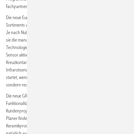
Fachpartner mit exklusiven Professional-Angeboten.
Die neue Eurosmart 2-in-1 Hybridvariante ist Teil des Professional
Sortiments von GROHE und exklusiv für das Fachhandwerk verfügbar.
Je nach Nutzerbedürfnis können Anwender selbst entscheiden, ob
sie die manuellen Hebel verwenden oder die berührungsfreie
Technologie nutzen und den Wasserfluss über den integrierten
Sensor aktivieren – so wird auch das Risiko von Keimen und
Kreuzkontaminationen minimiert. Außerdem sorgt der integrierte
Infrarotsender nicht nur dafür, dass der Wasserfluss automatisch
startet, wenn die Hände in den Sensorbereich geführt werden,
sondern reduziert auch den Reinigungsaufwand.
Die neue GROHE Eurosmart Hybridvariante überzeugt neben der
Funktionalität auch mit Design und bietet somit eine Lösung für jedes
Kundenprojekt. Sie ist verfügbar ab Oktober 2021.
Installateure und
Planer finden dazu im GROHE Portfolio auch die passenden
Keramikprodukte. Diese unterstützen die Armatur funktional, aber
natürlich auch bezüglich ganzheitlicher Einrichtungskonzepte.