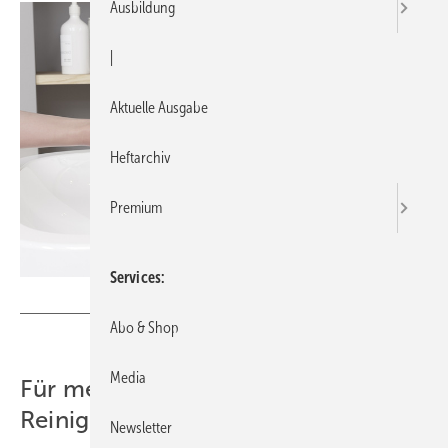
Ausbildung
|
Aktuelle Ausgabe
Heftarchiv
Premium
Services
Bild: Grohe
Abo & Shop
Media
Für mehr Hygiene und weniger
Reinigungsaufwand
Newsletter