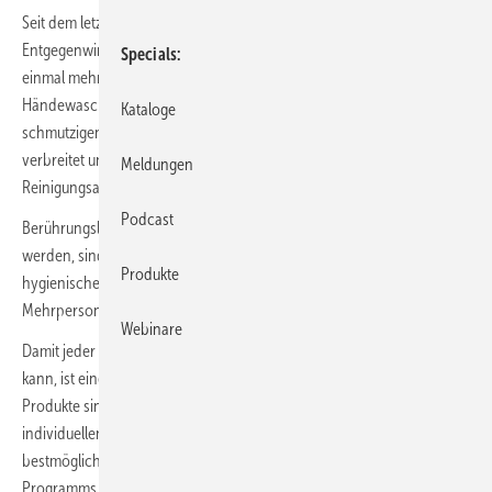
Seit dem letzten Jahr ist die Bedeutsamkeit von Hygiene und des
Entgegenwirkens der Verbreitung von Krankheitserregern noch
Specials
einmal mehr in den Mittelpunkt gerückt. Dies gilt auch für das Thema
Händewaschen: wird ein herkömmlicher Wasserhahn zunächst mit
Kataloge
schmutzigen Händen berührt, werden auf der Haut befindliche Keime
verbreitet und übertragen. Nicht zuletzt fällt dadurch auch der
Meldungen
Reinigungsaufwand deutlich höher aus.
Podcast
Berührungslose Armaturen, die durch einen Infrarotsensor gesteuert
werden, sind daher eine gute Alternative, um das Händewaschen
Produkte
hygienischer zu gestalten – insbesondere in
Mehrpersonenhaushalten oder öffentlichen Waschräumen.
Webinare
Damit jeder Anwender bei der Produktauswahl unterstützt werden
kann, ist eine umfassende Beratung essenziell. Denn GROHEs
Produkte sind so vielfältig wie ihre Nutzer und passen sich stets den
individuellen Anforderungen der Kunden an. Um auch das Handwerk
bestmöglich zu unterstützen, hat GROHE im Zuge des Meisterwerker
Programms auch die Serviceangebote verbessert, und unterstützt