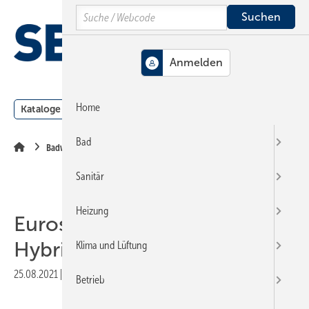
Springe
Springe
Springe
Search
auf
auf
auf
Hauptinhalt
Hauptmenü
SiteSearch
MENÜ
Home
Kataloge
Meldungen
Podcast
Produkte
Webin
Bad
Badwelt
Sanitär
Heizung
Eurosmart 2-in-1
Hybridvariante
Klima und Lüftung
25.08.2021
|
Veröffentlicht in
Ausgabe 11-2021
|
Druckvorschau
Betrieb