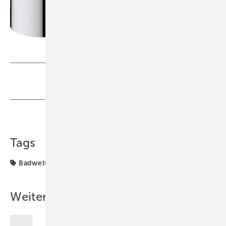
Bild: Groh e
Teilen
Link kopieren
Tags
Badwelt
Grohe
Weitere Inhalte