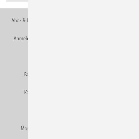
Abo- & Leserservice
AGB
Alle Inhalte chronologisch
Anmelden
Anmeldung & Registrierung
Newsletter
Datenschutz
E-Paper
Editor's choice
Fachbeiträge
Gentner Verlag
Impressum
Karriere bei Gentner
Team
Mediaservice
Mitgliedschaften und Engagement
Montagezeiten Heizung
Montagezeiten Sanitär