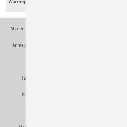
Wärmepumpenkrise
Abo- & Leserservice
AGB
Alle Inhalte chronologisch
Anmelden
Anmeldung & Registrierung
Newsletter
Datenschutz
E-Paper
Editor's choice
Fachbeiträge
Gentner Verlag
Impressum
Karriere bei Gentner
Team
Mediaservice
Mitgliedschaften und Engagement