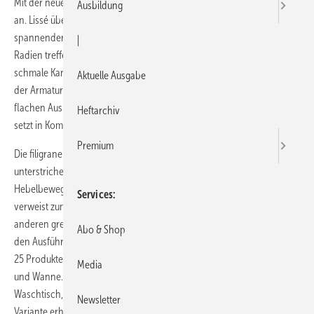
Mit der neuen Serie Lissé bietet Dornbracht eine neue Designarmatur
Ausbildung
an. Lissé überzeugt laut Hersteller mit einer Formensprache voll
spannender Kontraste: Klare geometrische Grundformen und exakte
|
Radien treffen auf geschwungene Konturen, großzügige Flächen auf
schmale Kanten. Der nach oben geneigte, konisch zulaufende Hebel
Aktuelle Ausgabe
der Armatur hebt sich vom zylindrischen Grundkörper und dem
flachen Auslauf ab. Die schwarze Abdeckhaube unterhalb des Hebels
Heftarchiv
setzt in Kombination mit der Chromoberfläche einen weiteren Akzent.
Premium
Die filigrane Formensprache wird durch einen Bedienmechanismus
unterstrichen, der mit einer geschmeidigen, fließenden
Hebelbewegung Komfort bietet. Der Name Lissé (frz. lissé = geglättet)
Services
verweist zum einen auf die weiche Bedienung des Hebels, zum
anderen greift er die L-Form des Armaturenkörpers auf. Die Serie ist in
Abo & Shop
den Ausführungen Chrom und Platin matt erhältlich und umfasst rund
25 Produkte für die Anwendungsbereiche Waschtisch, Bidet, Dusche
Media
und Wanne. Eine Besonderheit ist der Einhebelmischer für den
Waschtisch, der optional in einer speziellen, wassersparenden
Newsletter
Variante erhältlich ist. Mit 21 feinen Einzelstrahlen wird dabei die