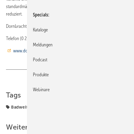
standardmäßige Durchflussmenge von 5,3 l auf 3,8 l pro Minute
reduziert.
Specials
Dornbracht 58640 Iserlohn
Kataloge
Telefon (0 23 71) 43 30
Meldungen
www.dornbracht.com
Podcast
Produkte
Teilen
Link kopieren
Webinare
Tags
Badwelt
Weitere Inhalte