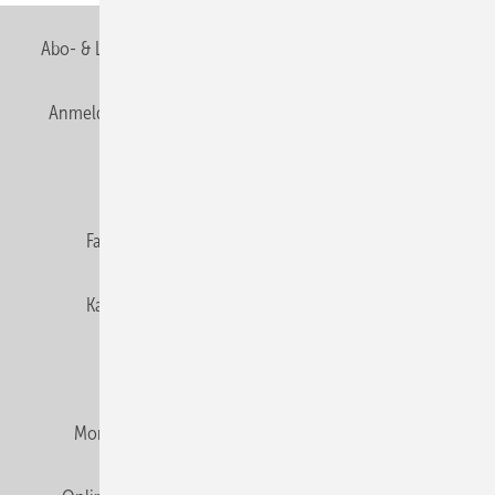
Abo- & Leserservice
AGB
Alle Inhalte chronologisch
Anmelden
Anmeldung & Registrierung
Newsletter
Datenschutz
E-Paper
Editor's choice
Fachbeiträge
Gentner Verlag
Impressum
Karriere bei Gentner
Team
Mediaservice
Mitgliedschaften und Engagement
Montagezeiten Heizung
Montagezeiten Sanitär