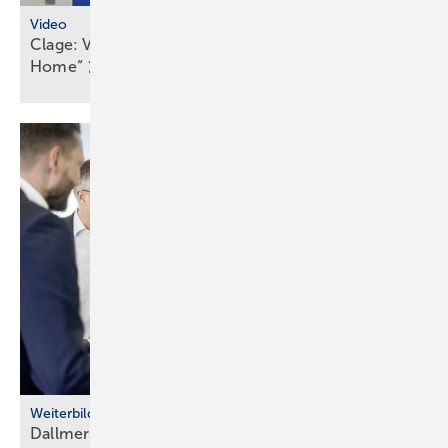
Video
Clage: Video-Serie „E-Durch­lauf­er­hitzer im Smart
Home“
Weiterbildung
Dallmer: Se­mi­nar­pro­gramm Ent­wäs­se­rungs­tech­nik