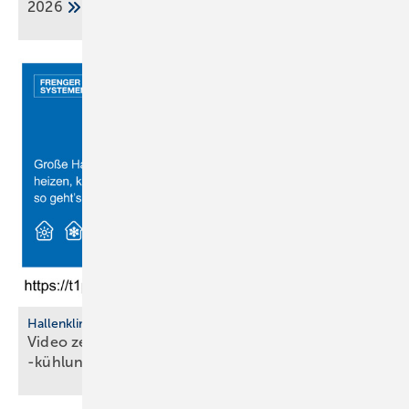
2026
Hallenklima
Video zeigt ef­fi­zi­en­te Hal­len­hei­zung und
-küh­lung