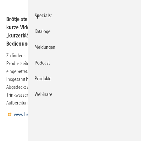
Specials
Brötje stellt auf der Firmen-Website für diverse Produkte
kurze Video-Tutorials zur Verfügung. Unter dem Begriff
Kataloge
„kurzerklärt“ werden auf der jeweiligen Produktseite die
Bedienung und Funktionen detailliert beleuchtet.
Meldungen
Zu finden sind die Kurzvideos ganz einfach: Auf den einzelnen
Podcast
Produktseiten ist ein Reiter mit dem Schlagwort „kurzerklärt-Tutorials“
eingebettet. Ein Klick bringt den Interessierten direkt zu den Tutorials.
Produkte
Insgesamt hat Brötje mittlerweile rund 150 Videos online gestellt.
Abgedeckt werden alle Bereiche – egal ob Gas- und Öl-Heizung,
Webinare
Trinkwasser-Erwärmung, Regelungstechnik, Heizungswasser-
Aufbereitung oder erneuerbare Energien.
www.broetje.de
Teilen
Link kopieren