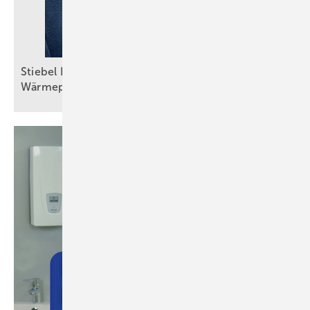
Stiebel Eltron: Selbstbewusster Auftritt trotz
Wärmepumpenkrise