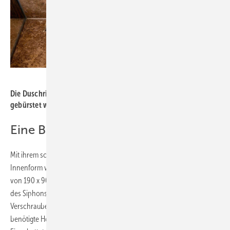
Bild: Geberit
Die Duschrinne „Clean Line 80“ von Geberit in Schwarzchrom
gebürstet wurde vor Ort zugeschnitten.
Eine Badewanne als Kunstwerk
Mit ihrem schmalen Rand aus Sanitäracryl und ihrer organischen
Innenform wirkt die Badewanne Tawa (von Geberit) trotz ihrer Maße
von 190 x 90 cm minimalistisch und doch bequem. Der flache Aufbau
des Siphons erlaubt eine niedrige Einbauhöhe. Nach dem
Verschrauben der Badewannenfüße konnte der Installateur die
benötigte Höhe mühelos durch das Drehen der Füße einstellen.