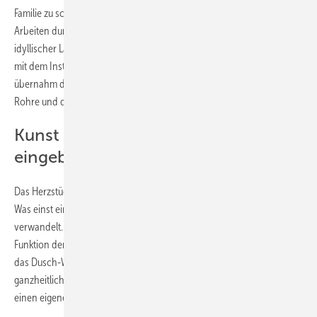
Familie zu schaffen. Um im Budgetrahmen zu bleiben, erfolgten einige
Arbeiten durch Eigenleistung: Das Reetdachhaus, umgeben von
idyllischer Landschaft, wurde vom Künstler in enger Zusammenarbeit
mit dem Installateurbetrieb Kießling GmbH restauriert. Dieser
übernahm die Installation sämtlicher Installationswände, Anschlüsse,
Rohre und die Montage der Badezimmermöbel und -keramiken.
Kunst harmonisch ins Bad
eingebunden
Das Herzstück des Hauses ist das individuell gestaltete Künstlerbad.
Was einst ein Teil des alten Stalls war, wurde in ein stilvolles Bad
verwandelt. Bei der Realisierung war sowohl das Design als auch die
Funktion der Sanitärprodukte wichtig, verkörpert zum Beispiel durch
das Dusch-WC und die individuelle Betätigungsplatte. Mit diesem
ganzheitlichen Ansatz gelang es Jörg Heikhaus, dem Raum behutsam
einen eigenen Charakter zu geben.