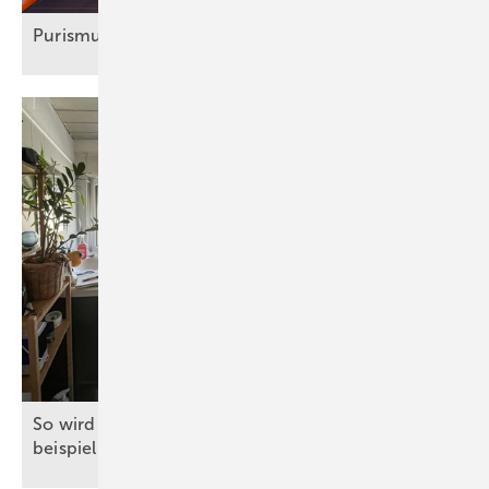
Purismus darf auch farbig
sein!
So wir d ein Dach­schrägenbad auf nur 4 m²
beispielhaft
modernisiert