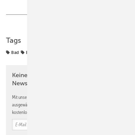
Teilen
Link kopieren
Tags
Bad
Badgestaltung
Geberit
Keine Zeit? Kein Problem mit dem SBZ
Newsletter!
Mit unserem Newsletter erhalten Sie regelmäßig von uns
ausgewählte Informationen und Neuigkeiten, gebündelt und
kostenlos direkt ins Postfach.