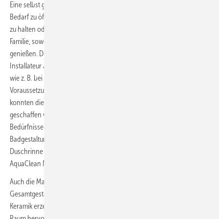
Eine selbst geschreinerte Schiebetür ermöglicht es, den Raum je nach
Bedarf zu öffnen und die Verbindung zwischen Küche und Bad offen
zu halten oder zu schließen. Diese intelligente Planung erlaubt es der
Familie, sowohl Privatsphäre als auch gemeinsame Momente zu
genießen. Der historische Altbau aus dem Jahre 1866 stellte den
Installateur Jörg Jürgens vor die ein oder andere Herausforderung
wie z. B. bei Bautoleranzen, Materialien und räumlichen
Voraussetzungen. Dank des flexiblen Installationssystems GIS
konnten die technischen und statischen Voraussetzungen im Bad
geschaffen werden, zur mühelosen Umsetzung der Ideen und
Bedürfnisse von Jörg Heikhaus. Weitere verwendete Produkte zur
Badgestaltung sind u. a. die „One Wandarmatur“, die Clean-Line-80-
Duschrinne in Schwarzchrom gebürstet und das Dusch-WC
AquaClean Mera Comfort.
Auch die Materialwahl spielte eine entscheidende Rolle in der
Gesamtgestaltung. Die Kombination von rustikalem Holz und weißer
Keramik erzeugt einen Kontrast, der die künstlerischen Elemente im
Raum hervorhebt. Das ovale Design des Aufsatzwaschtischs Vari-