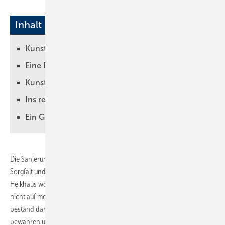
Inhalt
Kunst harmonisch ins Bad eingebunden
Eine Badewanne als Kunstwerk
Kunst und Komfort
Ins rechte Licht gerückt
Ein Gesamtkunstwerk
Die Sanierung eines historischen Bauwerks erfordert besondere
Sorgfalt und Rücksicht auf den Charakter des Gebäudes. Jörg
Heikhaus wollte die Originalität seines Hauses erhalten, dabei jedoch
nicht auf modernen Komfort verzichten. Die Herausforderung
bestand darin, die Balance zu finden, um das historische Erbe zu
bewahren und gleichzeitig ein komfortables Wohnumfeld für seine