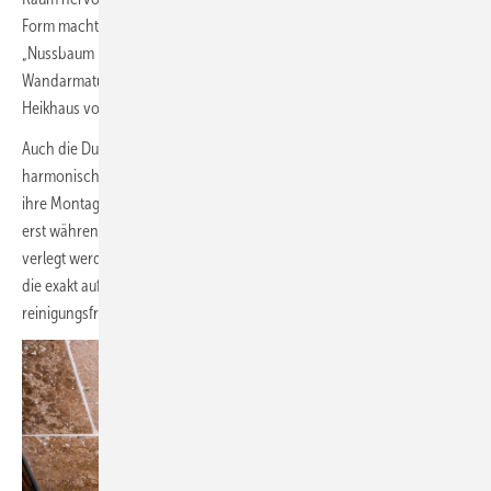
Form macht eine gute Figur. Der Vari-Form-Waschtischunterschrank in
„Nussbaum hickory“ gemeinsam mit der schwarz-matten
Wandarmatur ist ein gutes Beispiel für das markante Design, das Jörg ­
Heikhaus vor­schwebte.
Auch die Duschrinne in Schwarzchrom gebürstet fügt sich
harmonisch in das Konzept des Künstlers ein und überzeugt durch
ihre Montagevorteile. Die Anpassung an Baumaßtoleranzen erfolgt
erst während des Einfliesens der Duschrinne, da sie wie eine Fliese
verlegt werden kann. Dank integriertem Gefälle und Kammeinsatz ist
die exakt auf die Breite der Dusche anpassbare Duschrinne
reinigungsfreundlich und pflegeleicht.