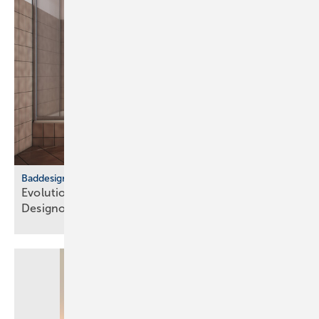
Baddesign
Evolution des Ba­de­zim­mers: Vom Zweck­raum zum
De­sign­ob­jekt