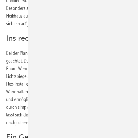
dunklen Morgenstunden und an kühlen Wintertagen Komfort.
Besonders auffällig ist die künstlerische Handschrift von Jörg ­
Heikhaus auf der Betätigungsplatte Geberit Sigma 50. Auf ihr befindet
sich ein aufgetragenes Abbild eines seiner Holzschnitte.
Ins rechte Licht gerückt
Bei der Planung des Bades wurde auch auf die Lichtverhältnisse
geachtet. Durch das große Fenster fällt tagsüber viel Tageslicht in den
Raum. Wenn es dunkel wird, sorgt der ovale „­Geberit ­Option
Lichtspiegel“ für eine angenehme Atmosphäre. Der Spiegel bietet mit
Flex-Install eine innovative und einfache Befestigungslösung. Die
Wandhalterung bietet einen Spielraum von -3 / +2 mm in der Höhe
und ermöglicht dem Installateur eine unkomplizierte Ausrichtung
durch simples Drehen der Befestigungen. Mithilfe einer Wasserwaage
lässt sich die bereits an der Wand montierte Halterung flexibel
nachjustieren.
Ein Gesamtkunstwerk