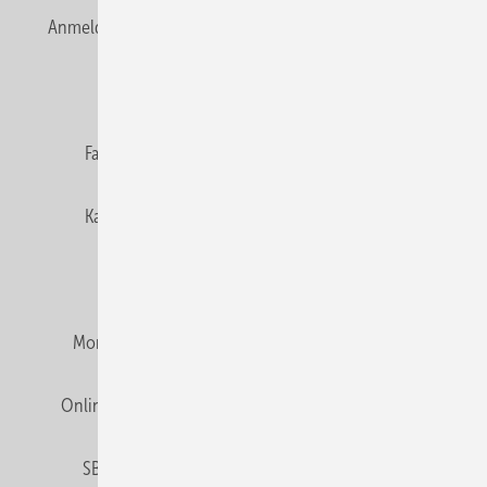
Anmelden
Anmeldung & Registrierung
Newsletter
Datenschutz
E-Paper
Editor's choice
Fachbeiträge
Gentner Verlag
Impressum
Karriere bei Gentner
Team
Mediaservice
Mitgliedschaften und Engagement
Montagezeiten Heizung
Montagezeiten Sanitär
Online Mediadaten
Privacy Manager
RSS-Feed
SBZ abonnieren
Veranstaltungen / Webinare