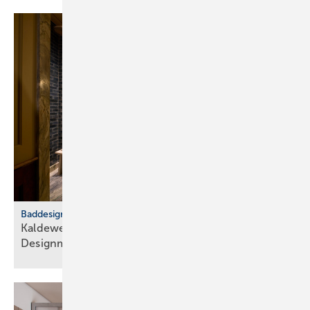
Baddesign
Kaldewei: Badkultur trifft euro­päische
Design­metropolen