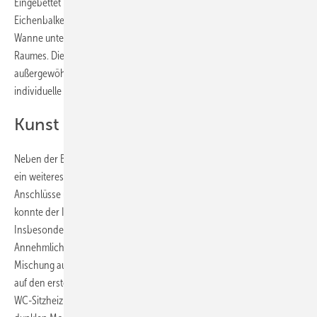
Eingebettet in eine vom Künstler maßgefertigte Verkleidung aus alten
Eichenbalken wird sie zum optischen Blickfang. Die Verkleidung der
Wanne unterstreicht das rustikale und zugleich elegante Ambiente des
Raumes. Die Verwendung von Naturmaterialien und die
außergewöhnliche Gestaltung verleihen dem Bad eine ganz
individuelle Ausstrahlung.
Kunst und Komfort
Neben der Badewanne ist das Dusch-WC Aqua­clean ­Mera Comfort
ein weiteres Highlight im Badezimmer. Dank der einfach zugänglichen
Anschlüsse und der im Verpackungskarton integrierten Montagehilfe
konnte der Installateur das WC zügig und mühelos installieren.
Insbesondere das jüngste Familienmitglied schätzt die
Annehmlichkeiten eines Dusch-WCs. „Das Badezimmer ist eine
Mischung aus rustikalem Ambiente und moderner Technik, die sich
auf den ersten Blick versteckt hält“, sagt Jörg Heikhaus. Extras wie die
WC-Sitzheizung und das Orientierungslicht bieten gerade in den