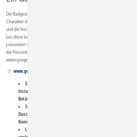
Die Badgestaltung verdeutlicht, wie Kunstelemente den individuellen
Charakter des Bades unterstreichen können. Die einfache Installation
und die hochwertigen Materialien der Geberit-Produkte trugen dazu
bei, diese besondere Badsanierung kreativ umzusetzen. Insgesamt
präsentiert sich das Badezimmer als ein „lebendiges Kunstwerk“, das
die Persönlichkeit und die kreative Energie im Hause Heikhaus
widerspiegelt.
www.geberit.de
Sanierung mit moderner Technik: flexibles GIS-
Installationssystem, Dusch-WC, individuelle
Betätigungsplatte und effiziente Montage.
Schiebetür, One Wandarmatur, Clean-Line-80-
Duschrinne und AquaClean Mera Comfort verbinden
Komfort, Funktion und künstlerisches Design.
Lichtspiegel mit Flex-Install, niedriger Wannenaufbau,