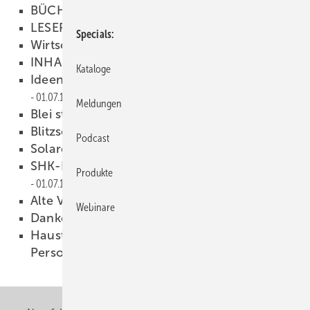
BÜCHER & MEDIEN
01.07.1999
LESERFORUM
01.07.1999
Specials
Wirtschaftliche Flaute hält an
01.07.1999
INHALT
01.07.1999
Kataloge
Ideen für eine künftige Branchenstrategie
01.07.1999
Meldungen
Blei statt Asbest
01.07.1999
Blitzschutzanlagen
01.07.1999
Podcast
Solares Heizen im Praxistest
01.07.1999
SHK-Betriebe brauchen Perspektiven
Produkte
01.07.1999
Alte Villa für Seminare
01.07.1999
Webinare
Danke, auch schlecht
01.07.1999
Haustechnik, Betriebswirtschaft und
Personal Power
01.07.1999