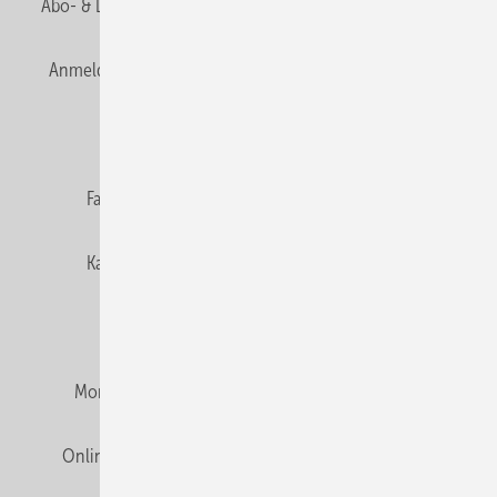
Abo- & Leserservice
AGB
Alle Inhalte chronologisch
Anmelden
Anmeldung & Registrierung
Newsletter
Datenschutz
E-Paper
Editor's choice
Fachbeiträge
Gentner Verlag
Impressum
Karriere bei Gentner
Team
Mediaservice
Mitgliedschaften und Engagement
Montagezeiten Heizung
Montagezeiten Sanitär
Online Mediadaten
Privacy Manager
RSS-Feed