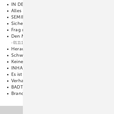
IN DEN MUND GELEGT
01.11.1997
Alles im Kasten
01.11.1997
SEMINARE
01.11.1997
Sicher und platzsparend
01.11.1997
Frag mich . . .
01.11.1997
Den Markt der jungen Alten entdecken
01.11.1997
Herausforderung Europa
01.11.1997
Schwarzwälder Gratwanderung
01.11.1997
Keine Stunde länger
01.11.1997
INHALT
01.11.1997
Es ist Leben in der Bude . . .
01.11.1997
Verhalten bei Schadensfällen
01.11.1997
BADTRENDS
01.11.1997
Brandschutz für WC-Elemente
01.11.1997