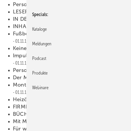
Personalhygiene
15.11.1997
LESERFORUM
15.11.1997
Specials
IN DEN MUND GELEGT
15.11.1997
INHALT
15.11.1997
Kataloge
Fußbodenheizungen richtig dämmen
01.11.1997
Meldungen
Keine schlechten Aussichten
01.11.1997
Impulse für Industrie und Handwerk
Podcast
01.11.1997
Personalhygiene
01.11.1997
Produkte
Der Markt der jungen Alten
01.11.1997
Monteurverhalten als Schlüssel zum Erfolg
Webinare
01.11.1997
Heizölqualität wird verbessert
01.11.1997
FIRMEN & FAKTEN
01.11.1997
BÜCHER & MEDIEN
01.11.1997
Mit Mobilfunk immer auf Draht
01.11.1997
Für werdende Chefs
01.11.1997